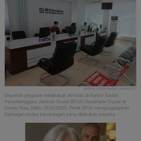
ANTARA FOTO/ASWADDY HAMID/FOC.
Sejumlah pegawai melakukan aktivitas di Kantor Badan
Penyelenggara Jaminan Sosial (BPJS) Kesehatan Dumai di
Dumai, Riau, Rabu (15/4/2020). Pihak BPJS mengungkapkan
berbagai modus kecurangan yang dilakukan peserta.