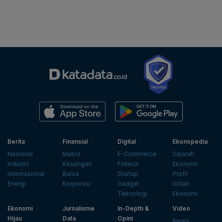
Berita
Finansial
Digital
Ekonopedia
Nasional
Makro
E-Commerce
Sejarah
Industri
Keuangan
Fintech
Ekonomi
Internasional
Bursa
Startup
Profil
Energi
Korporasi
Gadget
Istilah
Teknologi
Ekonomi
Ekonomi
Jurnalisme
In-Depth &
Video
Hijau
Data
Opini
News