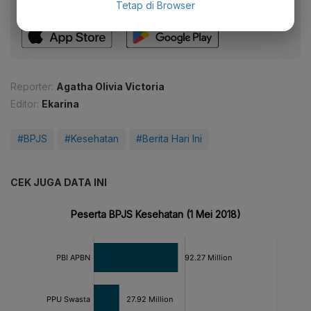
Tetap di Browser
fitur menarik lainnya lewat aplikasi mobile Katadata.
Reporter:
Agatha Olivia Victoria
Editor:
Ekarina
#BPJS
#Kesehatan
#Berita Hari Ini
CEK JUGA DATA INI