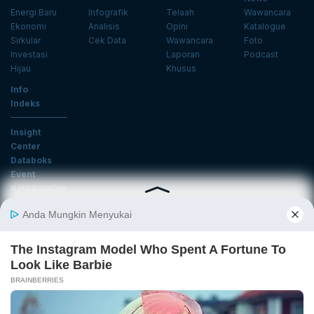
Energi Baru
Infografik
Telaah
Wawancara
Ekonomi
Analisis
Opini
Katalogue
Sirkular
Cek Data
Wawancara
Foto
Investasi
Laporan
Podcast
Hijau
Khusus
Info
Indeks
Insight
Center
Databoks
Event
KatadataOto
Langganan Newsletter
Email
Daftar
Ikuti Kami