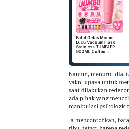
Botol Gelas Minum
Lucu Vacuum Flask
Stainless TUMBLER
900ML Coffee...
Namun, menurut dia, t
yakni upaya untuk men
saat dilakukan redeno
ada pihak yang menco
manipulasi psikologis
Ia mencontohkan, bara
ribu, tetapi karena re