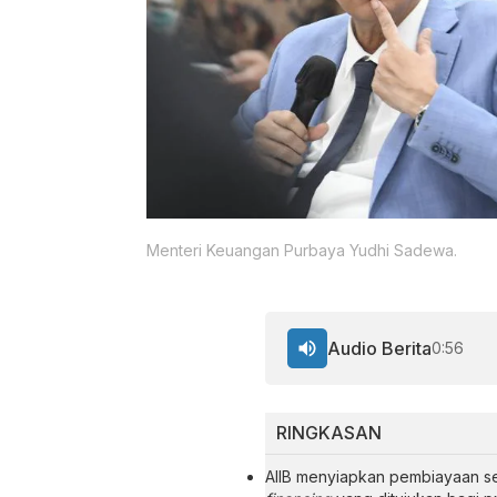
Menteri Keuangan Purbaya Yudhi Sadewa.
Audio Berita
0:56
RINGKASAN
AIIB menyiapkan pembiayaan se