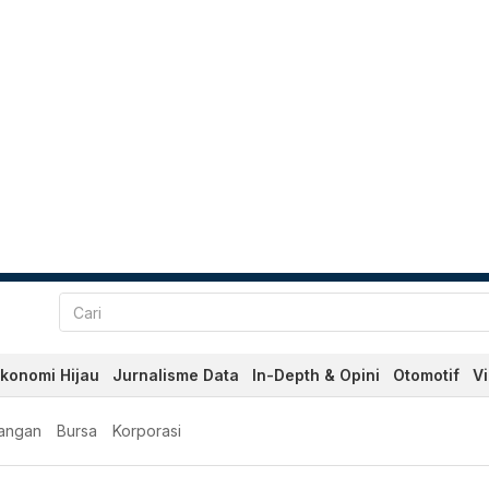
konomi Hijau
Jurnalisme Data
In-Depth & Opini
Otomotif
V
angan
Bursa
Korporasi