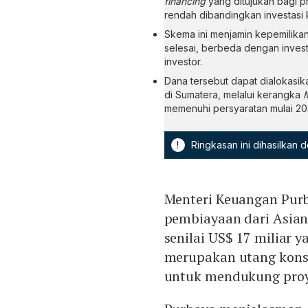
financing
yang ditujukan bagi p
rendah dibandingkan investasi 
Skema ini menjamin kepemilikan
selesai, berbeda dengan invest
investor.
Dana tersebut dapat dialokasika
di Sumatera, melalui kerangka
M
memenuhi persyaratan mulai 20
!
Ringkasan ini dihasilkan
Menteri Keuangan Purb
pembiayaan dari Asian 
senilai US$ 17 miliar 
merupakan utang konsu
untuk mendukung proye