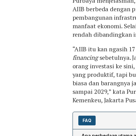
Purbaya menjelasman
AIIB berbeda dengan p
pembangunan infrastr
manfaat ekonomi. Selai
rendah dibandingkan in
“AIIB itu kan ngasih 17
financing
sebetulnya. Ja
orang investasi ke sin
yang produktif, tapi b
biasa dan barangnya jad
sampai 2029,” kata Pu
Kemenkeu, Jakarta Pusa
FAQ
Apa perbedaan utama an