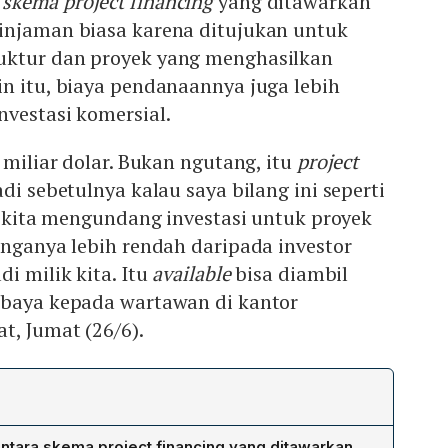
,
skema project financing
yang ditawarkan
injaman biasa karena ditujukan untuk
uktur dan proyek yang menghasilkan
n itu, biaya pendanaannya juga lebih
vestasi komersial.
 miliar dolar. Bukan ngutang, itu
project
di sebetulnya kalau saya bilang ini seperti
i, kita mengundang investasi untuk proyek
unganya lebih rendah daripada investor
i milik kita. Itu
available
bisa diambil
rbaya kepada wartawan di kantor
t, Jumat (26/6).
tara skema project financing yang ditawarkan