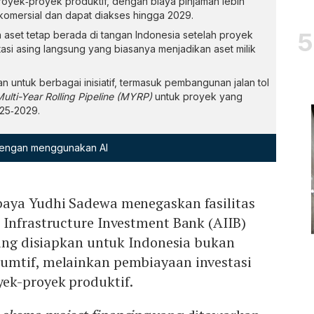
royek‑proyek produktif, dengan biaya pinjaman lebih
komersial dan dapat diakses hingga 2029.
 aset tetap berada di tangan Indonesia setelah proyek
asi asing langsung yang biasanya menjadikan aset milik
n untuk berbagai inisiatif, termasuk pembangunan jalan tol
ulti-Year Rolling Pipeline (MYRP)
untuk proyek yang
25‑2029.
 dengan menggunakan AI
aya Yudhi Sadewa menegaskan fasilitas
Infrastructure Investment Bank (AIIB)
yang disiapkan untuk Indonesia bukan
mtif, melainkan pembiayaan investasi
k-proyek produktif.