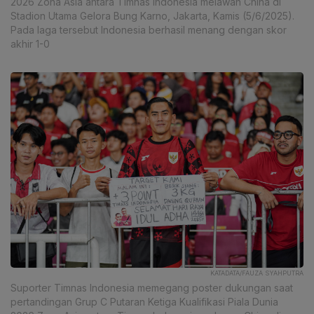
2026 Zona Asia antara Timnas Indonesia melawan China di
Stadion Utama Gelora Bung Karno, Jakarta, Kamis (5/6/2025).
Pada laga tersebut Indonesia berhasil menang dengan skor
akhir 1-0
KATADATA/FAUZA SYAHPUTRA
Suporter Timnas Indonesia memegang poster dukungan saat
pertandingan Grup C Putaran Ketiga Kualifikasi Piala Dunia