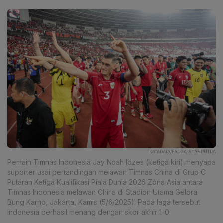
KATADATA/FAUZA SYAHPUTRA
Pemain Timnas Indonesia Jay Noah Idzes (ketiga kiri) menyapa
suporter usai pertandingan melawan Timnas China di Grup C
Putaran Ketiga Kualifikasi Piala Dunia 2026 Zona Asia antara
Timnas Indonesia melawan China di Stadion Utama Gelora
Bung Karno, Jakarta, Kamis (5/6/2025). Pada laga tersebut
Indonesia berhasil menang dengan skor akhir 1-0.