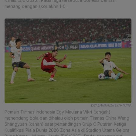
Kamis (5/6/2025). Pada laga tersebut Indonesia berhasil
menang dengan skor akhir 1-0.
KATADATA/FAUZA SYAHPUTRA
Pemain Timnas Indonesia Egy Maulana Vikri (tengah)
menendang bola dan dihalau oleh pemain Timnas China Wang
Shangyuan (kanan) saat pertandingan Grup C Putaran Ketiga
Kualifikasi Piala Dunia 2026 Zona Asia di Stadion Utama Gelora