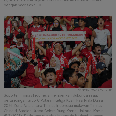
dengan skor akhir 1-0.
KATADATA/FAUZA SYAHPUTRA
Suporter Timnas Indonesia memberikan dukungan saat
pertandingan Grup C Putaran Ketiga Kualifikasi Piala Dunia
2026 Zona Asia antara Timnas Indonesia melawan Timnas
China di Stadion Utama Gelora Bung Karno, Jakarta, Kamis
(5/6/2025). Pada laga tersebut Indonesia berhasil menang