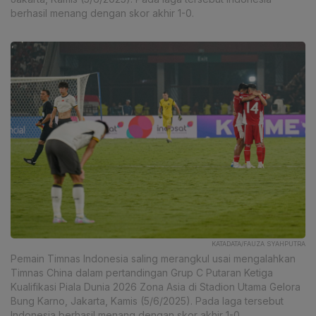
berhasil menang dengan skor akhir 1-0.
KATADATA/FAUZA SYAHPUTRA
Pemain Timnas Indonesia saling merangkul usai mengalahkan
Timnas China dalam pertandingan Grup C Putaran Ketiga
Kualifikasi Piala Dunia 2026 Zona Asia di Stadion Utama Gelora
Bung Karno, Jakarta, Kamis (5/6/2025). Pada laga tersebut
Indonesia berhasil menang dengan skor akhir 1-0.