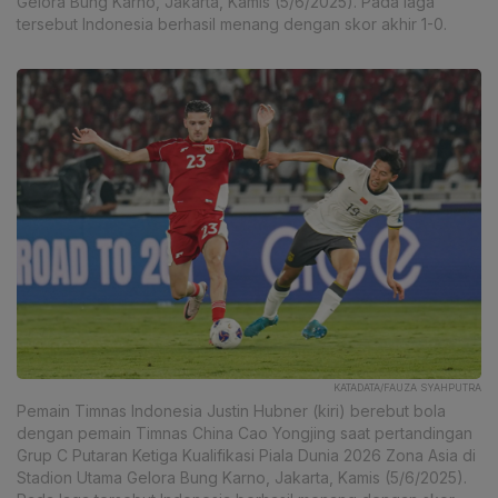
Gelora Bung Karno, Jakarta, Kamis (5/6/2025). Pada laga
tersebut Indonesia berhasil menang dengan skor akhir 1-0.
KATADATA/FAUZA SYAHPUTRA
Pemain Timnas Indonesia Justin Hubner (kiri) berebut bola
dengan pemain Timnas China Cao Yongjing saat pertandingan
Grup C Putaran Ketiga Kualifikasi Piala Dunia 2026 Zona Asia di
Stadion Utama Gelora Bung Karno, Jakarta, Kamis (5/6/2025).