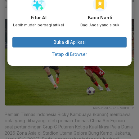
Karno, Jakarta, Kamis (5/6/2025). Pada laga tersebut Indonesia
berhasil menang dengan skor akhir 1-0.
Fitur AI
Baca Nanti
Lebih mudah berbagi artikel
Bagi Anda yang sibuk
Buka di Aplikasi
Tetap di Browser
KATADATA/FAUZA SYAHPUTRA
Pemain Timnas Indonesia Ricky Kambuaya (kanan) membawa
bola yang dibayangi oleh pemain Timnas China Sei Erjiniao
saat pertandingan Grup C Putaran Ketiga Kualifikasi Piala Dunia
2026 Zona Asia di Stadion Utama Gelora Bung Karno, Jakarta,