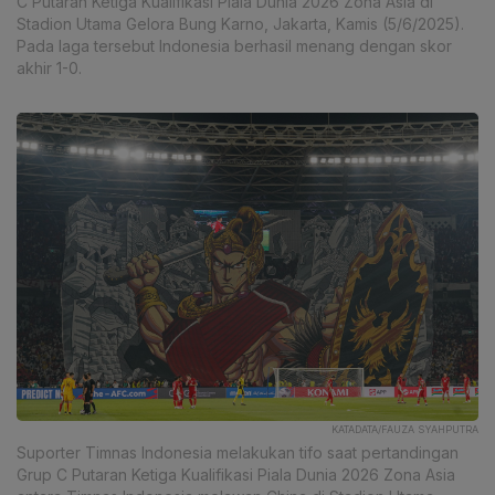
C Putaran Ketiga Kualifikasi Piala Dunia 2026 Zona Asia di
Stadion Utama Gelora Bung Karno, Jakarta, Kamis (5/6/2025).
Pada laga tersebut Indonesia berhasil menang dengan skor
akhir 1-0.
KATADATA/FAUZA SYAHPUTRA
Suporter Timnas Indonesia melakukan tifo saat pertandingan
Grup C Putaran Ketiga Kualifikasi Piala Dunia 2026 Zona Asia