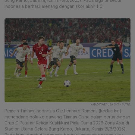
Bung Karno, Jakarta, Kamis (5/6/2025). Pada laga tersebut
Indonesia berhasil menang dengan skor akhir 1-0.
KATADATA/FAUZA SYAHPUTRA
Pemain Timnas Indonesia Ole Lennard Romenij (kedua kiri)
menendang bola ke gawang Timnas China dalam pertandingan
Grup C Putaran Ketiga Kualifikasi Piala Dunia 2026 Zona Asia di
Stadion Utama Gelora Bung Karno, Jakarta, Kamis (5/6/2025).
Pada laga tersebut Indonesia berhasil menang dengan skor