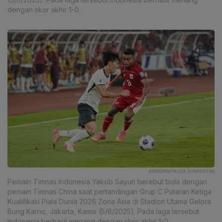
dengan skor akhir 1-0.
KATADATA/FAUZA SYAHPUTRA
Pemain Timnas Indonesia Yakob Sayuri berebut bola dengan
pemain Timnas China saat pertandingan Grup C Putaran Ketiga
Kualifikasi Piala Dunia 2026 Zona Asia di Stadion Utama Gelora
Bung Karno, Jakarta, Kamis (5/6/2025). Pada laga tersebut
Indonesia berhasil menang dengan skor akhir 1-0.