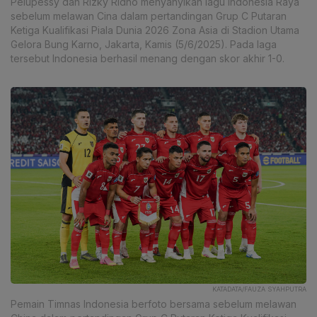
Pelupessy dan Rizky Ridho menyanyikan lagu Indonesia Raya
sebelum melawan Cina dalam pertandingan Grup C Putaran
Ketiga Kualifikasi Piala Dunia 2026 Zona Asia di Stadion Utama
Gelora Bung Karno, Jakarta, Kamis (5/6/2025). Pada laga
tersebut Indonesia berhasil menang dengan skor akhir 1-0.
KATADATA/FAUZA SYAHPUTRA
Pemain Timnas Indonesia berfoto bersama sebelum melawan