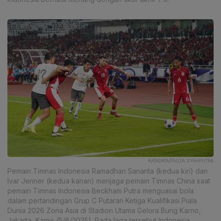
KATADATA/FAUZA SYAHPUTRA
Pemain Timnas Indonesia Ramadhan Sananta (kedua kiri) dan
Ivar Jenner (kedua kanan) menjaga pemain Timnas China saat
pemain Timnas Indonesia Beckham Putra menguasai bola
dalam pertandingan Grup C Putaran Ketiga Kualifikasi Piala
Dunia 2026 Zona Asia di Stadion Utama Gelora Bung Karno,
Jakarta, Kamis (5/6/2025). Pada laga tersebut Indonesia