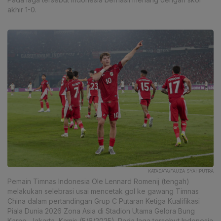
akhir 1-0.
KATADATA/FAUZA SYAHPUTRA
Pemain Timnas Indonesia Ole Lennard Romenij (tengah)
melakukan selebrasi usai mencetak gol ke gawang Timnas
China dalam pertandingan Grup C Putaran Ketiga Kualifikasi
Piala Dunia 2026 Zona Asia di Stadion Utama Gelora Bung
Karno, Jakarta, Kamis (5/6/2025). Pada laga tersebut Indonesia