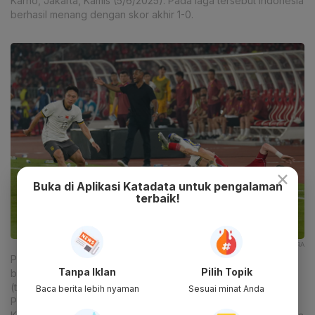
Karno, Jakarta, Kamis (5/6/2025). Pada laga tersebut Indonesia
berhasil menang dengan skor akhir 1-0.
×
Buka di Aplikasi Katadata untuk pengalaman
terbaik!
KATADATA/FAUZA SYAHPUTRA
Pemain Timnas Indonesia Ole Lennard Romenij (kanan)
Tanpa Iklan
Pilih Topik
berebut bola dengan pemain Timnas China Wei Shihao
(tengah) saat pertandingan Grup C Putaran Ketiga Kualifikasi
Baca berita lebih nyaman
Sesuai minat Anda
Piala Dunia 2026 Zona Asia di Stadion Utama Gelora Bung