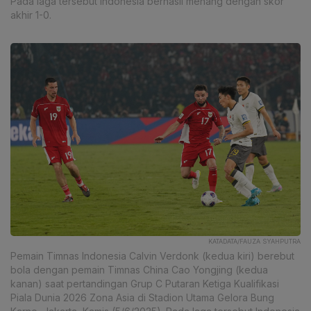
Pada laga tersebut Indonesia berhasil menang dengan skor
akhir 1-0.
KATADATA/FAUZA SYAHPUTRA
Pemain Timnas Indonesia Calvin Verdonk (kedua kiri) berebut
bola dengan pemain Timnas China Cao Yongjing (kedua
kanan) saat pertandingan Grup C Putaran Ketiga Kualifikasi
Piala Dunia 2026 Zona Asia di Stadion Utama Gelora Bung