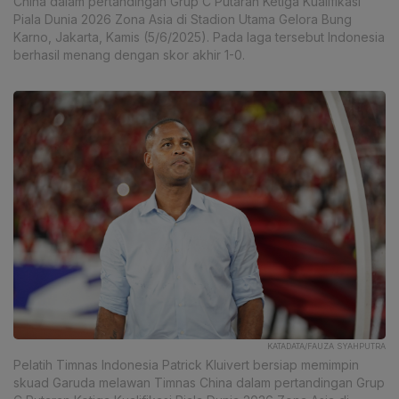
China dalam pertandingan Grup C Putaran Ketiga Kualifikasi
Piala Dunia 2026 Zona Asia di Stadion Utama Gelora Bung
Karno, Jakarta, Kamis (5/6/2025). Pada laga tersebut Indonesia
berhasil menang dengan skor akhir 1-0.
KATADATA/FAUZA SYAHPUTRA
Pelatih Timnas Indonesia Patrick Kluivert bersiap memimpin
skuad Garuda melawan Timnas China dalam pertandingan Grup