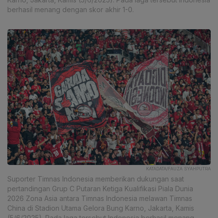
berhasil menang dengan skor akhir 1-0.
KATADATA/FAUZA SYAHPUTRA
Suporter Timnas Indonesia memberikan dukungan saat
pertandingan Grup C Putaran Ketiga Kualifikasi Piala Dunia
2026 Zona Asia antara Timnas Indonesia melawan Timnas
China di Stadion Utama Gelora Bung Karno, Jakarta, Kamis
(5/6/2025). Pada laga tersebut Indonesia berhasil menang