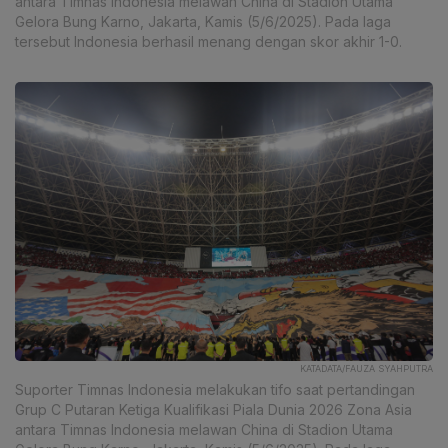
antara Timnas Indonesia melawan China di Stadion Utama
Gelora Bung Karno, Jakarta, Kamis (5/6/2025). Pada laga
tersebut Indonesia berhasil menang dengan skor akhir 1-0.
KATADATA/FAUZA SYAHPUTRA
Suporter Timnas Indonesia melakukan tifo saat pertandingan
Grup C Putaran Ketiga Kualifikasi Piala Dunia 2026 Zona Asia
antara Timnas Indonesia melawan China di Stadion Utama