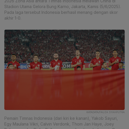
2026 Zona Asia antara Timnas Indonesia melawan China di
Stadion Utama Gelora Bung Karno, Jakarta, Kamis (5/6/2025).
Pada laga tersebut Indonesia berhasil menang dengan skor
akhir 1-0.
KATADATA/FAUZA SYAHPUTRA
Pemain Timnas Indonesia (dari kiri ke kanan), Yakob Sayuri,
Egy Maulana Vikri, Calvin Verdonk, Thom Jan Haye, Joey