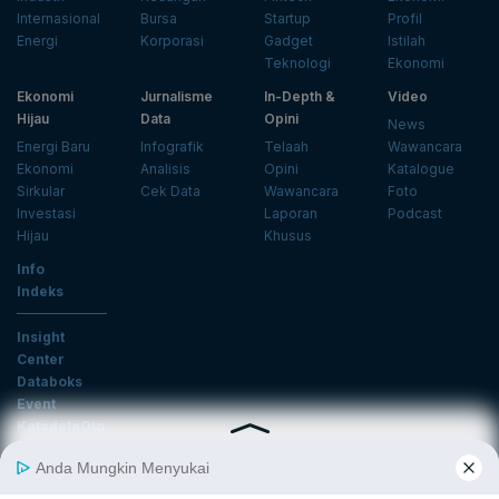
Internasional
Bursa
Startup
Profil
Energi
Korporasi
Gadget
Istilah
Teknologi
Ekonomi
Ekonomi
Jurnalisme
In-Depth &
Video
Hijau
Data
Opini
News
Energi Baru
Infografik
Telaah
Wawancara
Ekonomi
Analisis
Opini
Katalogue
Sirkular
Cek Data
Wawancara
Foto
Investasi
Laporan
Podcast
Hijau
Khusus
Info
Indeks
Insight
Center
Databoks
Event
KatadataOto
Langganan Newsletter