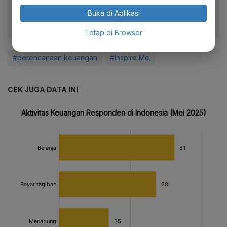
Buka di Aplikasi
Tetap di Browser
#perencanaan keuangan
#Inspire Me
CEK JUGA DATA INI