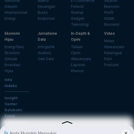
Nasional
Makro
E-Commerce
Sejarah
Industri
Keuangan
Fintech
Ekonomi
Internasional
Bursa
Startup
Profil
Energi
Korporasi
Gadget
Istilah
Teknologi
Ekonomi
Ekonomi
Jurnalisme
In-Depth &
Video
Hijau
Data
Opini
News
Energi Baru
Infografik
Telaah
Wawancara
Ekonomi
Analisis
Opini
Katalogue
Sirkular
Cek Data
Wawancara
Foto
Investasi
Laporan
Podcast
Hijau
Khusus
Info
Indeks
Insight
Center
Databoks
Event
KatadataOto