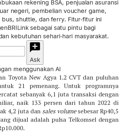
mbukaan rekening BSA, penjualan asuransi
i luar negeri, pembelian voucher game,
us, shuttle, dan ferry. Fitur‑fitur ini
nBRILink sebagai satu pintu bagi
an kebutuhan sehari‑hari masyarakat.
Ask
engan menggunakan AI
n Toyota New Agya 1.2 CVT dan puluhan
ntuk 21 pemenang. Untuk programnya
ercatat sebanyak 6,1 juta transaksi dengan
liar, naik 133 persen dari tahun 2022 di
ak 4,2 juta dan
sales volume
sebesar Rp40,5
yang dijual adalah pulsa Telkomsel dengan
Rp10.000.