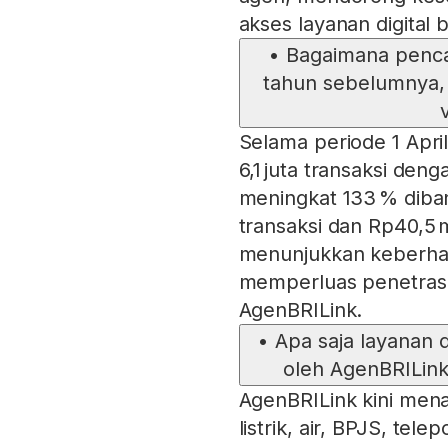
akses layanan digital 
•
Bagaimana penca
tahun sebelumnya, 
Selama periode 1 Apr
6,1 juta transaksi den
meningkat 133 % diba
transaksi dan Rp40,5 mi
menunjukkan keberhas
memperluas penetrasi 
AgenBRILink.
•
Apa saja layanan d
oleh AgenBRILink
AgenBRILink kini men
listrik, air, BPJS, tele