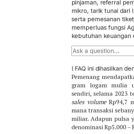
pinjaman, referral pe
mikro, tarik tunai dar
serta pemesanan tiket b
memperluas fungsi Age
kebutuhan keuangan d
!
FAQ ini dihasilkan d
Pemenang mendapatka
gram logam mulia u
sendiri, selama 2023 t
sales volume
Rp94,7 mi
mana transaksi sebany
miliar. Adapun pulsa 
denominasi Rp5.000 – 