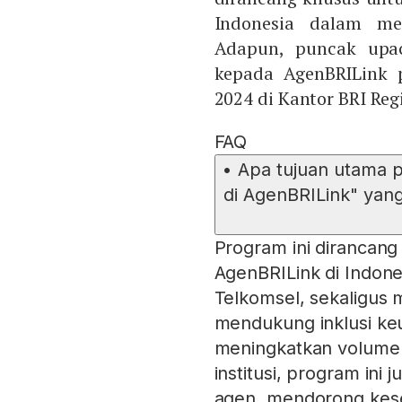
Indonesia dalam men
Adapun, puncak upac
kepada AgenBRILink 
2024 di Kantor BRI Reg
FAQ
•
Apa tujuan utama 
di AgenBRILink" yan
Program ini dirancan
AgenBRILink di Indon
Telkomsel, sekaligus
mendukung inklusi keu
meningkatkan volume 
institusi, program ini
agen, mendorong kes