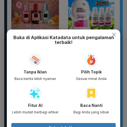
×
Buka di Aplikasi Katadata untuk pengalaman
DIKIRIM 2 BOTOL
WHITE INC Alpha Glow
terbaik!
PARFUM SCARLETT
White Body Lotion
PARFUM WANITA
Whitening &
PARFUM PRIA WANGI
Moisturizing |...
TAHAN...
Tanpa Iklan
Pilih Topik
Baca berita lebih nyaman
Sesuai minat Anda
Fitur AI
Baca Nanti
Lebih mudah berbagi artikel
Bagi Anda yang sibuk
Sandal Pria Wanita
Basic Package -
CLOSS Waterproof Anti
Puragen hybrid-XT ( 5
Slip Cepat Kering Anti...
ITEM ) - DAVIENA