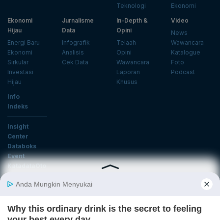
Teknologi
Ekonomi
Ekonomi
Jurnalisme
In-Depth &
Video
Hijau
Data
Opini
News
Energi Baru
Infografik
Telaah
Wawancara
Ekonomi
Analisis
Opini
Katalogue
Sirkular
Cek Data
Wawancara
Foto
Investasi
Laporan
Podcast
Hijau
Khusus
Info
Indeks
Insight
Center
Databoks
Event
KatadataOto
Langganan Newsletter
Email
Daftar