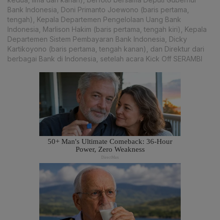
Bank Indonesia, Doni Primanto Joewono (baris pertama,
tengah), Kepala Departemen Pengelolaan Uang Bank
Indonesia, Marlison Hakim (baris pertama, tengah kiri), Kepala
Departemen Sistem Pembayaran Bank Indonesia, Dicky
Kartikoyono (baris pertama, tengah kanan), dan Direktur dari
berbagai Bank di Indonesia, setelah acara Kick Off SERAMBI