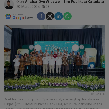
Oleh
Anshar Dwi Wibowo
-
Tim Publikasi Katadata
20 Maret 2024, 15:23
DOK BANK DKI
Direktur Teknologi dan Operasional, merangkap Pelaksana
Tugas (Plt.) Direktur Utama Bank DKI, Amirul Wicaksono (baris
kedua, lima dari kanan), berfoto bersama Deputi Gubernur