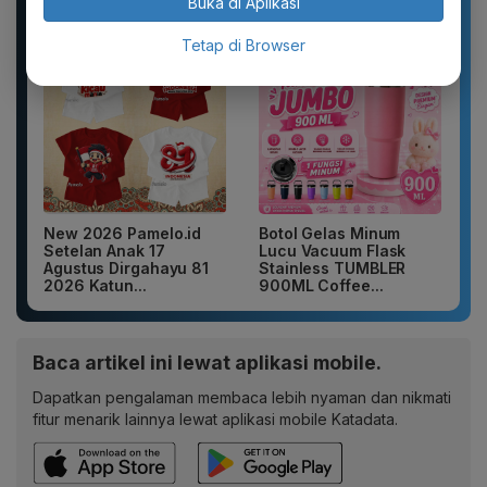
Buka di Aplikasi
SKINCARE
Tetap di Browser
New 2026 Pamelo.id
Botol Gelas Minum
Setelan Anak 17
Lucu Vacuum Flask
Agustus Dirgahayu 81
Stainless TUMBLER
2026 Katun...
900ML Coffee...
Baca artikel ini lewat aplikasi mobile.
Dapatkan pengalaman membaca lebih nyaman dan nikmati
fitur menarik lainnya lewat aplikasi mobile Katadata.