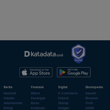
Berita
Finansial
Digital
Ekonopedia
Nasional
Makro
E-Commerce
Sejarah
Industri
Keuangan
Fintech
Ekonomi
Internasional
Bursa
Startup
Profil
Energi
Korporasi
Gadget
Istilah