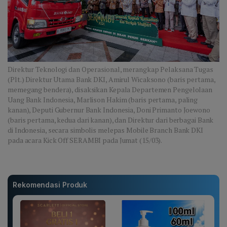
Direktur Teknologi dan Operasional, merangkap Pelaksana Tugas
(Plt.) Direktur Utama Bank DKI, Amirul Wicaksono (baris pertama,
memegang bendera), disaksikan Kepala Departemen Pengelolaan
Uang Bank Indonesia, Marlison Hakim (baris pertama, paling
kanan), Deputi Gubernur Bank Indonesia, Doni Primanto Joewono
(baris pertama, kedua dari kanan), dan Direktur dari berbagai Bank
di Indonesia, secara simbolis melepas Mobile Branch Bank DKI
pada acara Kick Off SERAMBI pada Jumat (15/03).
Rekomendasi Produk