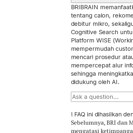
BRIBRAIN memanfaatka
tentang calon, rekomen
debitur mikro, sekali
Cognitive Search untuk
Platform WISE (Workin
mempermudah customer
mencari prosedur atau
mempercepat alur inf
sehingga meningkatkan
didukung oleh AI.
!
FAQ ini dihasilkan d
Sebelumnya, BRI dan M
mengatasi ketimpanga