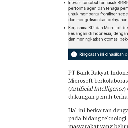
Inovasi tersebut termasuk BRI
performa agen dan tenaga pema
untuk membantu frontliner sepe
dan mengefisienkan pelayanan
Kerjasama BRI dan Microsoft be
keuangan di Indonesia, dengan h
dan meningkatkan otomasi peker
!
Ringkasan ini dihasilkan
PT Bank Rakyat Indone
Microsoft berkolabora
(
Artificial Intelligence
)
dukungan penuh terhad
Hal ini berkaitan den
pada bidang teknologi
masyarakat yang belum