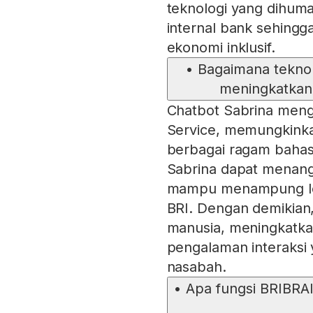
teknologi yang dihuma
internal bank sehin
ekonomi inklusif.
•
Bagaimana teknol
meningkatkan 
Chatbot Sabrina meng
Service, memungkinka
berbagai ragam baha
Sabrina dapat menang
mampu menampung lebi
BRI. Dengan demikian
manusia, meningkatka
pengalaman interaksi
nasabah.
•
Apa fungsi BRIBRA