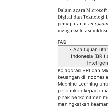
Dalam acara Microsoft B
Digital dan Teknologi
pemaparan atas
roadm
mengakselerasi inklusi
FAQ
•
Apa tujuan uta
Indonesia (BRI) 
Intellig
Kolaborasi BRI dan Mi
keuangan di Indonesi
Machine Learning unt
perbankan kepada mas
pihak berkomitmen m
meningkatkan keaman