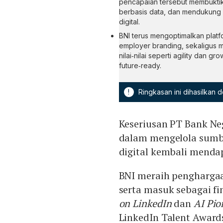
pencapaian tersebut membuktika
berbasis data, dan mendukung p
digital.
BNI terus mengoptimalkan platf
employer branding, sekaligus m
nilai‑nilai seperti agility dan 
future‑ready.
!
Ringkasan ini dihasilkan
Keseriusan PT Bank Neg
dalam mengelola sumbe
digital kembali menda
BNI meraih pengharga
serta masuk sebagai fi
on LinkedIn
dan
AI Pio
LinkedIn Talent Award