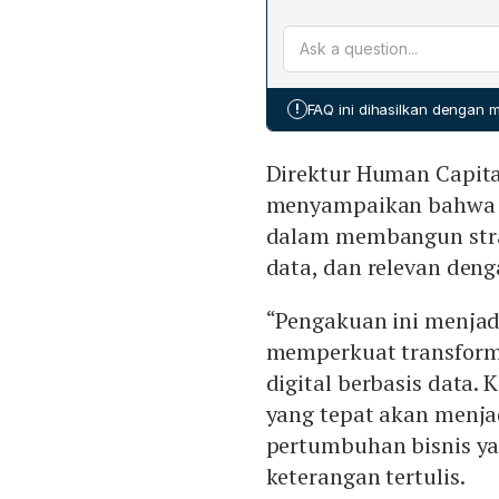
dinamika pasar tenaga kerj
Nilai budaya BNI meliputi p
meningkatkan efektivitas
penyempurnaan tiada hent
memungkinkan keputusan s
(6 Karsa) seperti agility, 
sebagai employer of choic
Nilai‑nilai ini menjadi fond
!
FAQ ini dihasilkan dengan
transformasi human capital
pengembangan talenta berke
Direktur Human Capit
menyampaikan bahwa ca
dalam membangun str
data, dan relevan den
“Pengakuan ini menjadi
memperkuat transfor
digital berbasis data.
yang tepat akan menj
pertumbuhan bisnis ya
keterangan tertulis.