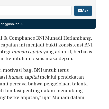
a, mengidentifikasi tren skill masa depan, serta
rofesionalisme, integritas, orientasi pelanggan, dan
 rekrutmen dan engagement kandidat. Pendekatan ini
Ask
i, yang diterjemahkan ke dalam enam semangat kerja
trategis yang lebih tepat dan memperkuat posisi BNI
growth mindset, kolaborasi, dan excellence in execution.
e di industri perbankan.
asi bagi organisasi yang future‑ready, memfasilitasi
 menggunakan AI
 yang adaptif, inovatif, dan berorientasi pada
lanjutan di era digital.
al & Compliance BNI Munadi Herlambang,
paian ini menjadi bukti konsistensi BNI
ategi
human capital
yang adaptif, berbasis
gan kebutuhan bisnis masa depan.
 motivasi bagi BNI untuk terus
masi
human capital
melalui pendekatan
 Kami percaya bahwa pengelolaan talenta
adi fondasi penting dalam mendukung
ng berkelanjutan,” ujar Munadi dalam