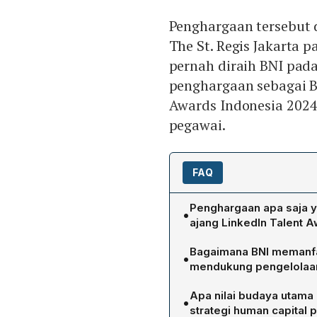
Penghargaan tersebut 
The St. Regis Jakarta 
pernah diraih BNI pada
penghargaan sebagai B
Awards Indonesia 2024
pegawai.
FAQ
Penghargaan apa saja y
•
ajang LinkedIn Talent 
BNI memperoleh penghargaa
Bagaimana BNI memanfaa
•
kategori Best Employer Br
mendukung pengelolaan
dalam LinkedIn Talent Awa
BNI mengintegrasikan plat
The St. Regis Jakarta pad
Apa nilai budaya utama
•
sourcing, hingga employer
mengelola sumber daya manu
strategi human capital