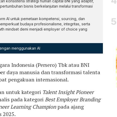
n konsistensi strategi human capital BNI yang adaptif,
ertumbuhan bisnis berkelanjutan melalui transformasi
orm AI untuk pemetaan kompetensi, sourcing, dan
emperkuat budaya profesionalisme, integritas, serta
growth mindset demi menjadi employer of choice yang
 dengan menggunakan AI
ara Indonesia (Persero) Tbk atau BNI
r daya manusia dan transformasi talenta
pat pengakuan internasional.
an untuk kategori
Talent Insight Pioneer
nalis pada kategori
Best Employer Branding
neer Learning Champion
pada ajang
s 2025.