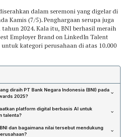
diserahkan dalam seremoni yang digelar di
pada Kamis (7/5). Penghargaan serupa juga
 tahun 2024. Kala itu, BNI berhasil meraih
est Employer Brand on LinkedIn Talent
 untuk kategori perusahaan di atas 10.000
ang diraih PT Bank Negara Indonesia (BNI) pada
Awards 2025?
n Talent Insight Pioneer dan menjadi finalis pada
tkan platform digital berbasis AI untuk
anding on LinkedIn serta AI Pioneer Learning Champion
 talenta?
rds 2025. Penghargaan ini diserahkan pada seremoni di
form AI dalam proses pemetaan kompetensi, strategi
a 7 Mei 2025, menegaskan konsistensi BNI dalam
 BNI dan bagaimana nilai tersebut mendukung
 branding. Dengan analitik data BNI dapat memantau
sia dan transformasi talenta digital.
 perusahaan?