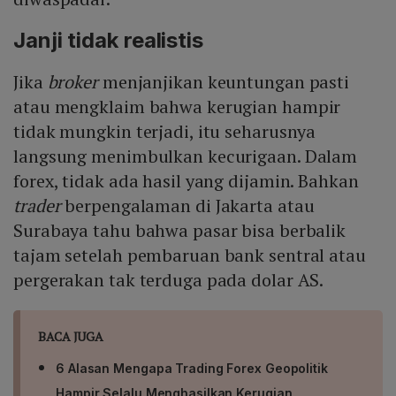
serta kejelasan respon; keempat, coba platform demo
diandalkan, meskipun pasar forex tetap berisiko dan
untuk menilai kualitas eksekusi, kestabilan grafik, dan
Janji tidak realistis
tidak ada jaminan profit.
kejelasan informasi biaya; kelima, bandingkan spread
leverage, dan bonus dengan standar pasar, hindari
Jika
broker
menjanjikan keuntungan pasti
tawaran yang terlalu menggiurkan. Dengan mengikuti
atau mengklaim bahwa kerugian hampir
langkah ini, trader dapat menilai apakah broker
tidak mungkin terjadi, itu seharusnya
tersebut transparan dan dapat dipercaya sebelum
menaruh dana.
langsung menimbulkan kecurigaan. Dalam
forex, tidak ada hasil yang dijamin. Bahkan
trader
berpengalaman di Jakarta atau
Surabaya tahu bahwa pasar bisa berbalik
tajam setelah pembaruan bank sentral atau
pergerakan tak terduga pada dolar AS.
BACA JUGA
6 Alasan Mengapa Trading Forex Geopolitik
Hampir Selalu Menghasilkan Kerugian