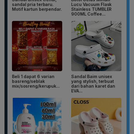
sandal pria terbaru.
Lucu Vacuum Flask
Motif kartun berpendar.
Stainless TUMBLER
900ML Coffee...
Beli 1 dapat 6 varian
Sandal Baim unisex
basreng/seblak
yang stylish, terbuat
mix/sosreng/kerupuk...
dari bahan karet dan
EVA...