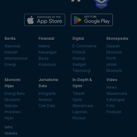
Berita
Finansial
Digital
Ekonopedia
Nasional
Makro
E-Commerce
Sejarah
Industri
Keuangan
Fintech
Ekonomi
Internasional
Bursa
Startup
Profil
Energi
Korporasi
Gadget
Istilah
Teknologi
Ekonomi
Ekonomi
Jurnalisme
In-Depth &
Video
Hijau
Data
Opini
News
Energi Baru
Infografik
Telaah
Wawancara
Ekonomi
Analisis
Opini
Katalogue
Sirkular
Cek Data
Wawancara
Foto
Investasi
Laporan
Podcast
Hijau
Khusus
Info
Indeks