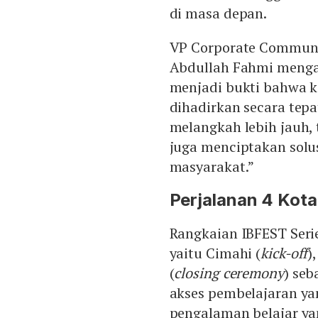
di masa depan.
VP Corporate Communic
Abdullah Fahmi mengata
menjadi bukti bahwa k
dihadirkan secara tep
melangkah lebih jauh,
juga menciptakan solu
masyarakat.”
Perjalanan 4 Kot
Rangkaian IBFEST Seri
yaitu Cimahi (
kick-off
)
(
closing ceremony
) se
akses pembelajaran ya
pengalaman belajar yan