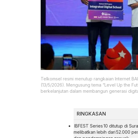
Telkomsel resmi menutup rangkaian Internet BAIK
(13/5/2026). Mengusung tema “Level Up the Future
berkelanjutan dalam membangun generasi digit
RINGKASAN
IBFEST Series 10 ditutup di Sura
melibatkan lebih dari 52.000 pes