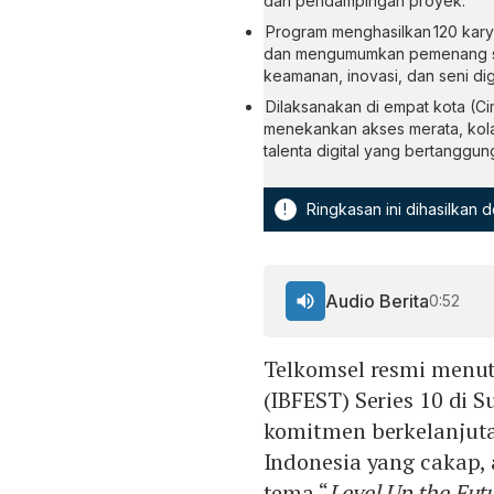
dan pendampingan proyek.
Program menghasilkan 120 karya d
dan mengumumkan pemenang se
keamanan, inovasi, dan seni digi
Dilaksanakan di empat kota (Ci
menekankan akses merata, kol
talenta digital yang bertanggu
!
Ringkasan ini dihasilkan
Audio Berita
0:52
Telkomsel resmi menut
(IBFEST) Series 10 di 
komitmen berkelanjut
Indonesia yang cakap,
tema “
Level Up the Fut