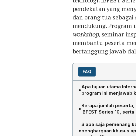
teknologi. IBFEST Ser
pendekatan yang menye
dan orang tua sebagai 
mendukung. Program 
workshop
, seminar ins
membantu peserta mema
bertanggung jawab dal
FAQ
Apa tujuan utama Intern
•
program ini menjawab ke
Tujuan utama IBFEST Serie
Berapa jumlah peserta, 
•
cakap, aman, dan bertang
IBFEST Series 10, serta
yang berdampak. Program 
IBFEST Series 10 menjangk
inspiratif, dan pendampi
Siapa saja pemenang kat
kota/kabupaten, dengan le
dan kontekstual bagi pela
•
penghargaan khusus apa
sekolah. Program ini mengh
pendampingan, dan kolabo