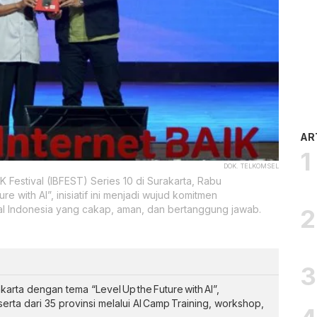
AR
DOK. TELKOMSEL
 Festival (IBFEST) Series 10 di Surakarta, Rabu
 with AI”, inisiatif ini menjadi wujud komitmen
al Indonesia yang cakap, aman, dan bertanggung jawab.
karta dengan tema “Level Up the Future with AI”,
erta dari 35 provinsi melalui AI Camp Training, workshop,