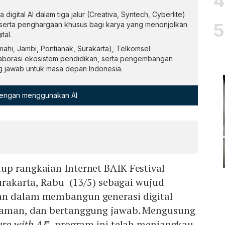
igital AI dalam tiga jalur (Creativa, Syntech, Cyberlite)
rta penghargaan khusus bagi karya yang menonjolkan
tal.
mahi, Jambi, Pontianak, Surakarta), Telkomsel
aborasi ekosistem pendidikan, serta pengembangan
ng jawab untuk masa depan Indonesia.
 dengan menggunakan AI
up rangkaian Internet BAIK Festival
Surakarta, Rabu (13/5) sebagai wujud
an dalam membangun generasi digital
 aman, dan bertanggung jawab. Mengusung
ure with AI
”, program ini telah menjangkau