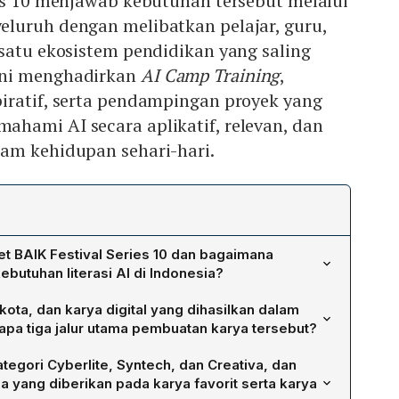
ies 10 menjawab kebutuhan tersebut melalui
luruh dengan melibatkan pelajar, guru,
satu ekosistem pendidikan yang saling
ini menghadirkan
AI Camp Training
,
piratif, serta pendampingan proyek yang
hami AI secara aplikatif, relevan, dan
am kehidupan sehari-hari.
et BAIK Festival Series 10 dan bagaimana
butuhan literasi AI di Indonesia?
s 10 adalah membangun generasi digital Indonesia yang
kota, dan karya digital yang dihasilkan dalam
gung jawab serta mampu menciptakan solusi berbasis AI
 apa tiga jalur utama pembuatan karya tersebut?
ini menghadirkan AI Camp Training, workshop, seminar
au lebih dari 52.000 peserta dari 35 provinsi dan 296
ngan proyek yang memberikan pemahaman praktis, aman,
egori Cyberlite, Syntech, dan Creativa, dan
bih dari 11.000 pendaftar yang berasal dari sekitar 300
jar, guru, serta orang tua. Dengan menggabungkan akses,
 yang diberikan pada karya favorit serta karya
asilkan 120 karya digital berbasis AI yang dikategorikan
rasi, IBFEST menyiapkan peserta tidak hanya menjadi