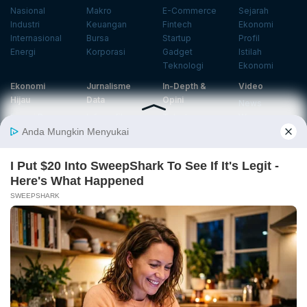
Nasional
Makro
E-Commerce
Sejarah
Industri
Keuangan
Fintech
Ekonomi
Internasional
Bursa
Startup
Profil
Energi
Korporasi
Gadget
Istilah
Teknologi
Ekonomi
Ekonomi
Jurnalisme
In-Depth &
Video
Hijau
Data
Opini
News
Energi Baru
Infografik
Telaah
Wawancara
Ekonomi
Analisis
Opini
Katalogue
Sirkular
Cek Data
Wawancara
Foto
Investasi
Laporan
Podcast
Hijau
Khusus
Info
Indeks
Insight
Center
Databoks
Event
KatadataOto