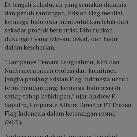
Di tengah kehidupan yang semakin dinamis
Kebiasaan kecil ini, bila dilakukan konsisten setiap hari,
semangat keluarga.
menjadi fondasi bagi gaya hidup seimbang, semangat
dan penuh tantangan, Frisian Flag menilai
aktif, dan optimisme yang pada akhirnya menghasilkan
keluarga Indonesia membutuhkan lebih dari
kualitas hidup yang lebih baik sepanjang siklus
sekadar produk bernutrisi. Dibutuhkan
kehidupan.
dukungan yang relevan, dekat, dan hadir
dalam keseharian.
"Kampanye Temani Langkahmu, Kini dan
Nanti merupakan evolusi dari komitmen
jangka panjang Frisian Flag Indonesia untuk
terus mendampingi keluarga Indonesia di
setiap tahap kehidupan,” ujar Andrew F.
Saputro, Corporate Affairs Director PT Frisian
Flag Indonesia dalam keterangan resmi,
(30/5).
Andrew mengatakan kampanye tersebut