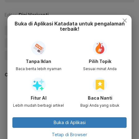
Editor:
Dini Hariyanti
×
Buka di Aplikasi Katadata untuk pengalaman
terbaik!
#Literasi Digital
#Pembangunan
#Literasi Digital Kominfo 2022
#Manfaat Literasi Digital
#Educate Me
Tanpa Iklan
Pilih Topik
Baca berita lebih nyaman
Sesuai minat Anda
CEK JUGA DATA INI
Fitur AI
Baca Nanti
Lebih mudah berbagi artikel
Bagi Anda yang sibuk
Buka di Aplikasi
Tetap di Browser