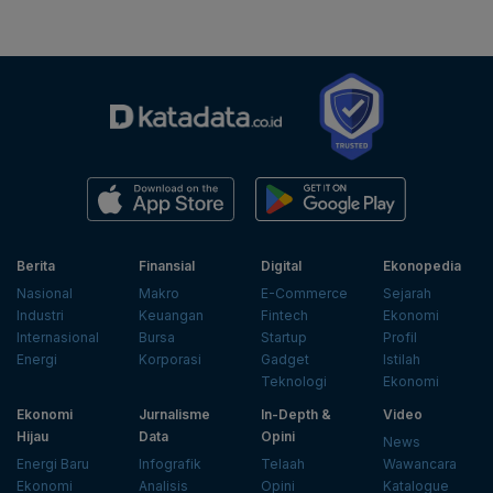
Berita
Finansial
Digital
Ekonopedia
Nasional
Makro
E-Commerce
Sejarah
Industri
Keuangan
Fintech
Ekonomi
Internasional
Bursa
Startup
Profil
Energi
Korporasi
Gadget
Istilah
Teknologi
Ekonomi
Ekonomi
Jurnalisme
In-Depth &
Video
Hijau
Data
Opini
News
Energi Baru
Infografik
Telaah
Wawancara
Ekonomi
Analisis
Opini
Katalogue