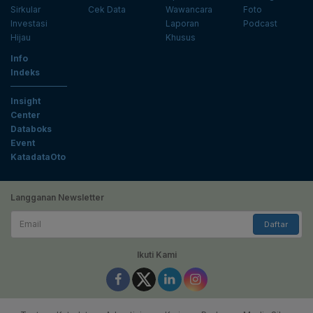
Sirkular
Cek Data
Wawancara
Foto
Investasi
Laporan
Podcast
Hijau
Khusus
Info
Indeks
Insight
Center
Databoks
Event
KatadataOto
Langganan Newsletter
Email
Daftar
Ikuti Kami