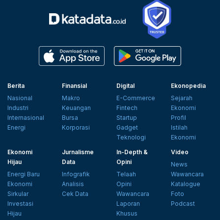
Berita
Finansial
Digital
Ekonopedia
Nasional
Makro
E-Commerce
Sejarah
Industri
Keuangan
Fintech
Ekonomi
Internasional
Bursa
Startup
Profil
Energi
Korporasi
Gadget
Istilah
Teknologi
Ekonomi
Ekonomi
Jurnalisme
In-Depth &
Video
Hijau
Data
Opini
News
Energi Baru
Infografik
Telaah
Wawancara
Ekonomi
Analisis
Opini
Katalogue
Sirkular
Cek Data
Wawancara
Foto
Investasi
Laporan
Podcast
Hijau
Khusus