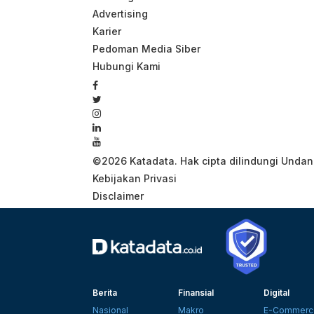
Advertising
Karier
Pedoman Media Siber
Hubungi Kami
©2026 Katadata.
Hak cipta dilindungi Unda
Kebijakan Privasi
Disclaimer
Berita
Finansial
Digital
Nasional
Makro
E-Commerc