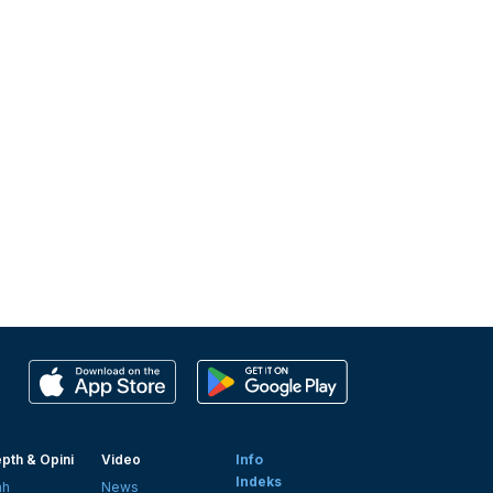
pth & Opini
Video
Info
Indeks
ah
News