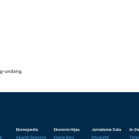
ng-undang.
Ekonopedia
Ekonomi Hijau
Jurnalisme Data
In-De
e
Sejarah Ekonomi
Energi Baru
Infografik
Tela