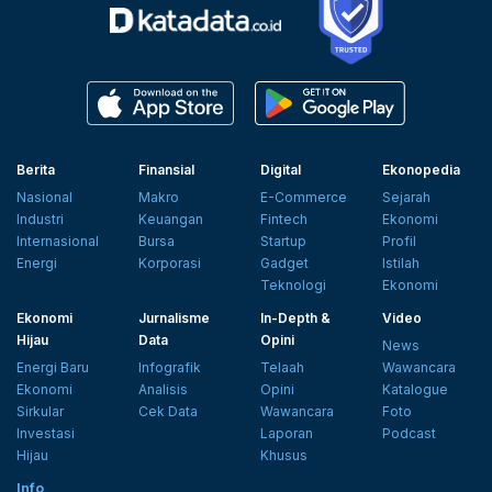
Berita
Finansial
Digital
Ekonopedia
Nasional
Makro
E-Commerce
Sejarah
Industri
Keuangan
Fintech
Ekonomi
Internasional
Bursa
Startup
Profil
Energi
Korporasi
Gadget
Istilah
Teknologi
Ekonomi
Ekonomi
Jurnalisme
In-Depth &
Video
Hijau
Data
Opini
News
Energi Baru
Infografik
Telaah
Wawancara
Ekonomi
Analisis
Opini
Katalogue
Sirkular
Cek Data
Wawancara
Foto
Investasi
Laporan
Podcast
Hijau
Khusus
Info