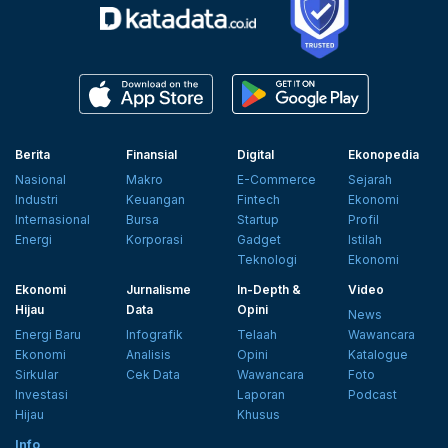
Berita
Finansial
Digital
Ekonopedia
Nasional
Makro
E-Commerce
Sejarah
Industri
Keuangan
Fintech
Ekonomi
Internasional
Bursa
Startup
Profil
Energi
Korporasi
Gadget
Istilah
Teknologi
Ekonomi
Ekonomi
Jurnalisme
In-Depth &
Video
Hijau
Data
Opini
News
Energi Baru
Infografik
Telaah
Wawancara
Ekonomi
Analisis
Opini
Katalogue
Sirkular
Cek Data
Wawancara
Foto
Investasi
Laporan
Podcast
Hijau
Khusus
Info