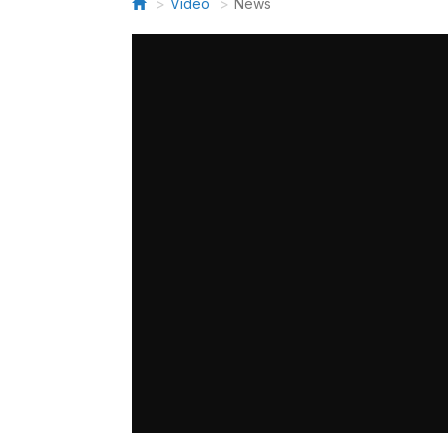
Video
News