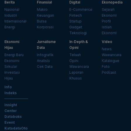
Berita
Finansial
Digital
Ekonopedia
Nasional
Makro
E-Commerce
Sejarah
Industri
Keuangan
Fintech
Ekonomi
Internasional
Bursa
Startup
Profil
Energi
Korporasi
Gadget
Istilah
Teknologi
Ekonomi
Ekonomi
Jurnalisme
In-Depth &
Video
Hijau
Data
Opini
News
Energi Baru
Infografik
Telaah
Wawancara
Ekonomi
Analisis
Opini
Katalogue
Sirkular
Cek Data
Wawancara
Foto
Investasi
Laporan
Podcast
Hijau
Khusus
Info
Indeks
Insight
Center
Databoks
Event
KatadataOto