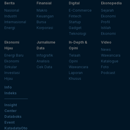
Berita
Finansial
Digital
Ekonopedia
Nasional
Makro
E-Commerce
Sejarah
Industri
Keuangan
Fintech
Ekonomi
Internasional
Bursa
Startup
Profil
Energi
Korporasi
Gadget
Istilah
Teknologi
Ekonomi
Ekonomi
Jurnalisme
In-Depth &
Video
Hijau
Data
Opini
News
Energi Baru
Infografik
Telaah
Wawancara
Ekonomi
Analisis
Opini
Katalogue
Sirkular
Cek Data
Wawancara
Foto
Investasi
Laporan
Podcast
Hijau
Khusus
Info
Indeks
Insight
Center
Databoks
Event
KatadataOto