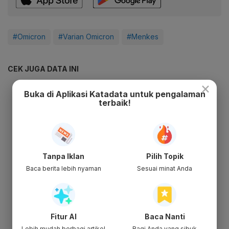
#Omicron
#Varian Omicron
#Menkes
CEK JUGA DATA INI
×
Buka di Aplikasi Katadata untuk pengalaman
terbaik!
Tanpa Iklan
Pilih Topik
Baca berita lebih nyaman
Sesuai minat Anda
Fitur AI
Baca Nanti
Lebih mudah berbagi artikel
Bagi Anda yang sibuk