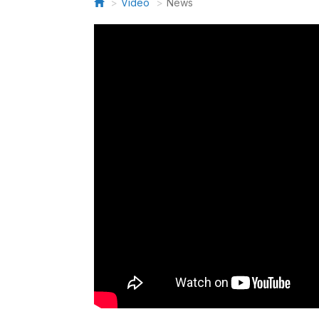
Video
News