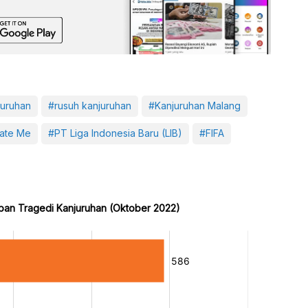
juruhan
#rusuh kanjuruhan
#Kanjuruhan Malang
ate Me
#PT Liga Indonesia Baru (LIB)
#FIFA