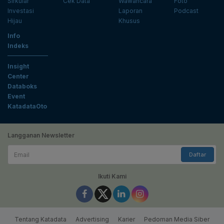
Sirkular
Cek Data
Wawancara
Foto
Investasi
Laporan
Podcast
Hijau
Khusus
Info
Indeks
Insight
Center
Databoks
Event
KatadataOto
Langganan Newsletter
Email
Daftar
Ikuti Kami
Tentang Katadata
Advertising
Karier
Pedoman Media Siber