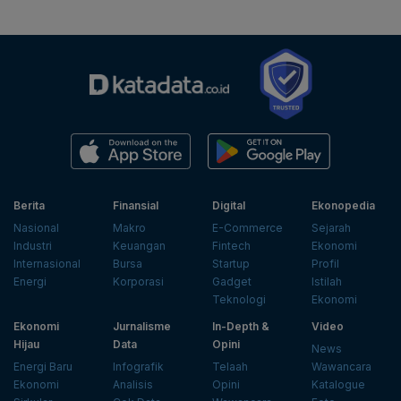
Berita
Finansial
Digital
Ekonopedia
Nasional
Makro
E-Commerce
Sejarah
Industri
Keuangan
Fintech
Ekonomi
Internasional
Bursa
Startup
Profil
Energi
Korporasi
Gadget
Istilah
Teknologi
Ekonomi
Ekonomi
Jurnalisme
In-Depth &
Video
Hijau
Data
Opini
News
Energi Baru
Infografik
Telaah
Wawancara
Ekonomi
Analisis
Opini
Katalogue