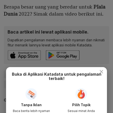
Berapa besar uang yang beredar untuk
PIala
Dunia
2022? Simak dalam video berikut ini.
Baca artikel ini lewat aplikasi mobile.
Dapatkan pengalaman membaca lebih nyaman dan nikmati
fitur menarik lainnya lewat aplikasi mobile Katadata.
×
Buka di Aplikasi Katadata untuk pengalaman
#Piala Dunia 2022
#Piala Dunia
#Sepak Bola
terbaik!
#Educate Me
#Qatar
CEK JUGA DATA INI
Tanpa Iklan
Pilih Topik
Baca berita lebih nyaman
Sesuai minat Anda