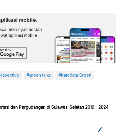
aplikasi mobile.
ca lebih nyaman dan
lewat aplikasi mobile
rspective
#green talks
#Katadata Green