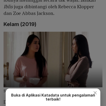
Iblis
juga dibintangi oleh Rebecca Klopper
dan Zoe Abbas Jackson.
Kelam (2019)
×
Sumber foto: Kelam Movie
Buka di Aplikasi Katadata untuk pengalaman
terbaik!
Di film horor berjudul
Kelam
, Amanda