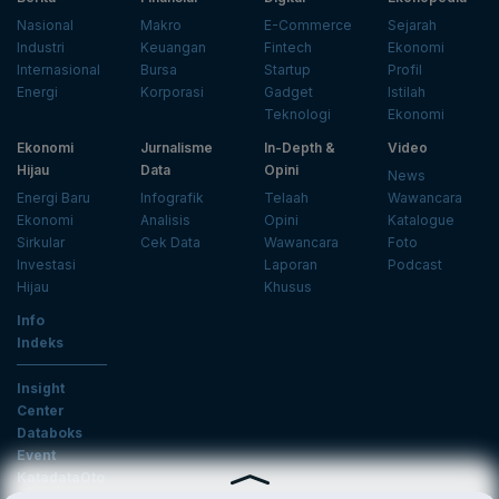
Nasional
Makro
E-Commerce
Sejarah
Industri
Keuangan
Fintech
Ekonomi
Internasional
Bursa
Startup
Profil
Energi
Korporasi
Gadget
Istilah
Teknologi
Ekonomi
Ekonomi
Jurnalisme
In-Depth &
Video
Hijau
Data
Opini
News
Energi Baru
Infografik
Telaah
Wawancara
Ekonomi
Analisis
Opini
Katalogue
Sirkular
Cek Data
Wawancara
Foto
Investasi
Laporan
Podcast
Hijau
Khusus
Info
Indeks
Insight
Center
Databoks
Event
KatadataOto