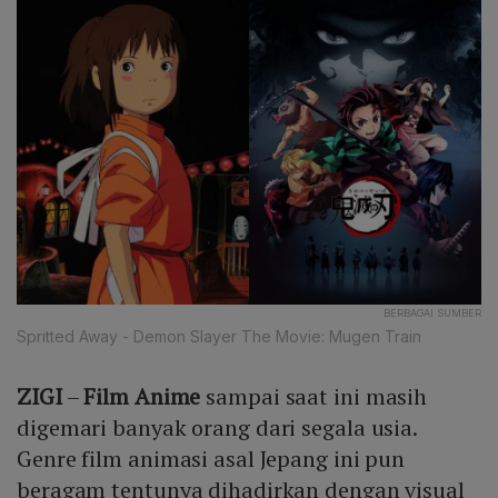
BERBAGAI SUMBER
Spritted Away - Demon Slayer The Movie: Mugen Train
ZIGI
–
Film Anime
sampai saat ini masih
digemari banyak orang dari segala usia.
Genre film animasi asal Jepang ini pun
beragam tentunya dihadirkan dengan visual