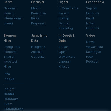
Berita
Finansial
Digital
Ekonopedia
Nasional
Makro
E-Commerce
Sejarah
Industri
Keuangan
Fintech
Ekonomi
Internasional
Bursa
Startup
Profil
Energi
Korporasi
Gadget
Istilah
Teknologi
Ekonomi
Ekonomi
Jurnalisme
In-Depth &
Video
Hijau
Data
Opini
News
Energi Baru
Infografik
Telaah
Wawancara
Ekonomi
Analisis
Opini
Katalogue
Sirkular
Cek Data
Wawancara
Foto
Investasi
Laporan
Podcast
Hijau
Khusus
Info
Indeks
Insight
Center
Databoks
Event
KatadataOto