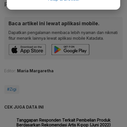
perdana di bioskop pada musim panas 2023.
Baca artikel ini lewat aplikasi mobile.
Dapatkan pengalaman membaca lebih nyaman dan nikmati
fitur menarik lainnya lewat aplikasi mobile Katadata.
Editor:
Maria Margaretha
#Zigi
CEK JUGA DATA INI