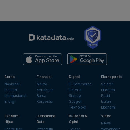
Berita
Finansial
Digital
Ekonopedia
Nasional
Makro
E-Commerce
Sejarah
Industri
Keuangan
Fintech
Ekonomi
Internasional
Bursa
Startup
Profil
Energi
Korporasi
Gadget
Istilah
Teknologi
Ekonomi
Ekonomi
Jurnalisme
In-Depth &
Video
Hijau
Data
Opini
News
Energi Baru
Infografik
Telaah
Wawancara