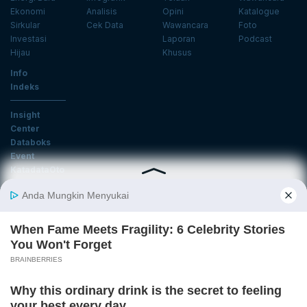
Ekonomi
Analisis
Opini
Katalogue
Sirkular
Cek Data
Wawancara
Foto
Investasi
Laporan
Podcast
Hijau
Khusus
Info
Indeks
Insight
Center
Databoks
Event
KatadataOto
Langganan Newsletter
Email
Daftar
Ikuti Kami