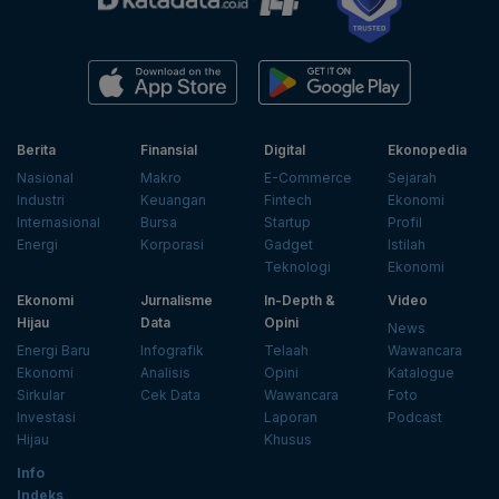
Berita
Finansial
Digital
Ekonopedia
Nasional
Makro
E-Commerce
Sejarah
Industri
Keuangan
Fintech
Ekonomi
Internasional
Bursa
Startup
Profil
Energi
Korporasi
Gadget
Istilah
Teknologi
Ekonomi
Ekonomi
Jurnalisme
In-Depth &
Video
Hijau
Data
Opini
News
Energi Baru
Infografik
Telaah
Wawancara
Ekonomi
Analisis
Opini
Katalogue
Sirkular
Cek Data
Wawancara
Foto
Investasi
Laporan
Podcast
Hijau
Khusus
Info
Indeks