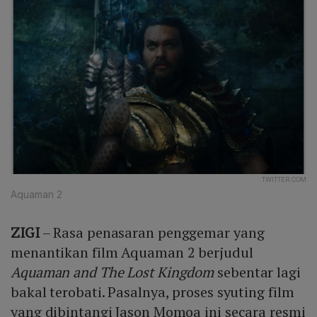
TWITTER.COM
Aquaman 2
ZIGI
– Rasa penasaran penggemar yang
menantikan film Aquaman 2 berjudul
Aquaman and The Lost Kingdom
sebentar lagi
bakal terobati. Pasalnya, proses syuting film
yang dibintangi Jason Momoa ini secara resmi