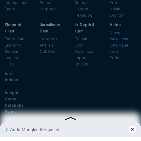
Internasional
Bursa
Startup
Profil
Energi
Korporasi
Gadget
Istilah
Teknologi
Ekonomi
Ekonomi
Jurnalisme
In-Depth &
Video
Hijau
Data
Opini
News
Energi Baru
Infografik
Telaah
Wawancara
Ekonomi
Analisis
Opini
Katalogue
Sirkular
Cek Data
Wawancara
Foto
Investasi
Laporan
Podcast
Hijau
Khusus
Info
Indeks
Insight
Center
Databoks
Event
KatadataOto
Langganan Newsletter