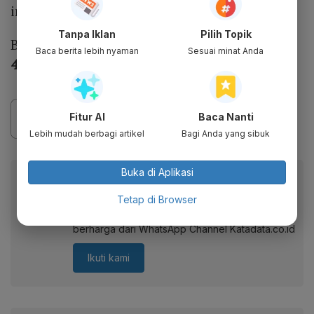
ini dikabarkan memiliki 13 episode.
Tanpa Iklan
Pilih Topik
Baca Juga:
Spoiler Serial Little Mom Episode
Baca berita lebih nyaman
Sesuai minat Anda
4, Yuda dan Naura Dinikahkan
Fitur AI
Baca Nanti
Lebih mudah berbagi artikel
Bagi Anda yang sibuk
Buka di Aplikasi
Berita Katadata.co.id di WhatsApp
Anda
Tetap di Browser
Dapatkan akses cepat ke berita terkini dan data
berharga dari WhatsApp Channel Katadata.co.id
Ikuti kami