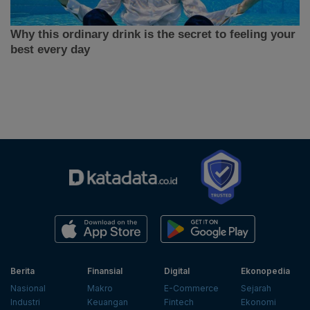
Berita
Finansial
Digital
Ekonopedia
Nasional
Makro
E-Commerce
Sejarah
Industri
Keuangan
Fintech
Ekonomi