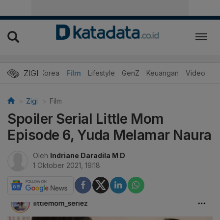
ZIGI
Hits
Korea
Film
Lifestyle
GenZ
Keuangan
Video
Zigi
Film
Spoiler Serial Little Mom
Episode 6, Yuda Melamar Naura
Oleh
Indriane Daradila M D
1 Oktober 2021, 19:18