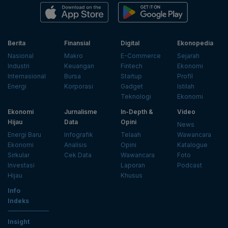
Berita
Finansial
Digital
Ekonopedia
Nasional
Makro
E-Commerce
Sejarah
Industri
Keuangan
Fintech
Ekonomi
Internasional
Bursa
Startup
Profil
Energi
Korporasi
Gadget
Istilah
Teknologi
Ekonomi
Ekonomi
Jurnalisme
In-Depth &
Video
Hijau
Data
Opini
News
Energi Baru
Infografik
Telaah
Wawancara
Ekonomi
Analisis
Opini
Katalogue
Sirkular
Cek Data
Wawancara
Foto
Investasi
Laporan
Podcast
Hijau
Khusus
Info
Indeks
Insight