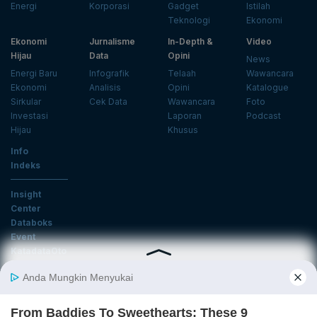
Energi
Korporasi
Gadget
Istilah
Teknologi
Ekonomi
Ekonomi
Jurnalisme
In-Depth &
Video
Hijau
Data
Opini
News
Energi Baru
Infografik
Telaah
Wawancara
Ekonomi
Analisis
Opini
Katalogue
Sirkular
Cek Data
Wawancara
Foto
Investasi
Laporan
Podcast
Hijau
Khusus
Info
Indeks
Insight
Center
Databoks
Event
KatadataOto
Langganan Newsletter
Email