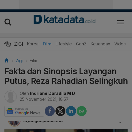
ZIGI
Hits
Korea
Film
Lifestyle
GenZ
Keuangan
Video
Zigi
Film
Fakta dan Sinopsis Layangan
Putus, Reza Rahadian Selingkuh
Oleh
Indriane Daradila M D
25 November 2021, 18:57