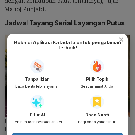
dengan kehidupan pada umumnya),” ujar
Manoj Punjabi.
Jadwal Tayang Serial Layangan Putus
×
Buka di Aplikasi Katadata untuk pengalaman
terbaik!
Tanpa Iklan
Pilih Topik
Baca berita lebih nyaman
Sesuai minat Anda
Fitur AI
Baca Nanti
Photo :
Instagram/@rdmpublishers
Lebih mudah berbagi artikel
Bagi Anda yang sibuk
Layangan Putus