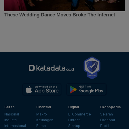
Berita
Finansial
Digital
Ekonopedia
Nasional
Makro
E-Commerce
Sejarah
Industri
Keuangan
Fintech
Ekonomi
Internasional
Bursa
Startup
Profil