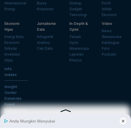
Internasional
Bursa
Startup
Profil
Energi
Korporasi
Gadget
Istilah
Teknologi
Ekonomi
Ekonomi
Jurnalisme
In-Depth &
Video
Hijau
Data
Opini
News
Energi Baru
Infografik
Telaah
Wawancara
Ekonomi
Analisis
Opini
Katalogue
Sirkular
Cek Data
Wawancara
Foto
Investasi
Laporan
Podcast
Hijau
Khusus
Info
Indeks
Insight
Center
Databoks
Event
KatadataOto
Langganan Newsletter