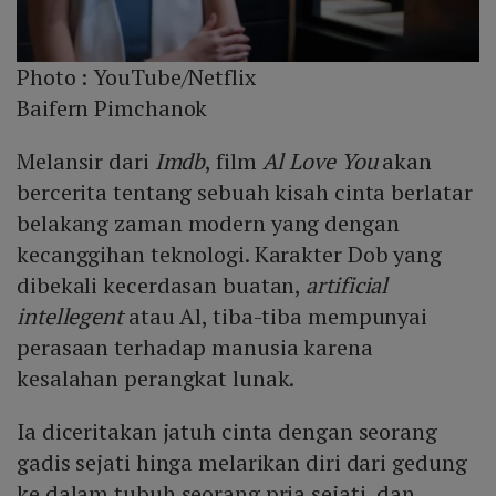
Photo :
YouTube/Netflix
Baifern Pimchanok
Melansir dari
Imdb
, film
Al Love You
akan
bercerita tentang sebuah kisah cinta berlatar
belakang zaman modern yang dengan
kecanggihan teknologi. Karakter Dob yang
dibekali kecerdasan buatan,
artificial
intellegent
atau Al, tiba-tiba mempunyai
perasaan terhadap manusia karena
kesalahan perangkat lunak.
Ia diceritakan jatuh cinta dengan seorang
gadis sejati hinga melarikan diri dari gedung
ke dalam tubuh seorang pria sejati, dan