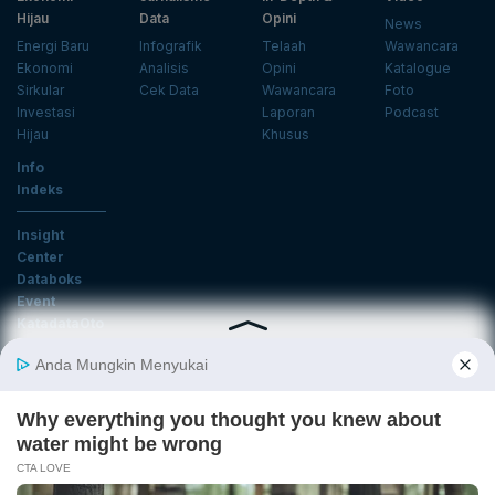
Hijau
Data
Opini
News
Energi Baru
Infografik
Telaah
Wawancara
Ekonomi
Analisis
Opini
Katalogue
Sirkular
Cek Data
Wawancara
Foto
Investasi
Laporan
Podcast
Hijau
Khusus
Info
Indeks
Insight
Center
Databoks
Event
KatadataOto
Langganan Newsletter
Email
Daftar
Ikuti Kami