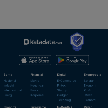
Berita
Finansial
Digital
Ekonopedia
Nasional
Makro
E-Commerce
Sejarah
Industri
Keuangan
Fintech
Ekonomi
Internasional
Bursa
Startup
Profil
Energi
Korporasi
Gadget
Istilah
Teknologi
Ekonomi
Ekonomi
Jurnalisme
In-Depth &
Video