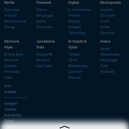
Berita
Finansial
Digital
Ekonopedia
Nasional
Makro
E-Commerce
Sejarah
Industri
Keuangan
Fintech
Ekonomi
Internasional
Bursa
Startup
Profil
Energi
Korporasi
Gadget
Istilah
Teknologi
Ekonomi
Ekonomi
Jurnalisme
In-Depth &
Video
Hijau
Data
Opini
News
Energi Baru
Infografik
Telaah
Wawancara
Ekonomi
Analisis
Opini
Katalogue
Sirkular
Cek Data
Wawancara
Foto
Investasi
Laporan
Podcast
Hijau
Khusus
Info
Indeks
Insight
Center
Databoks
Event
KatadataOto