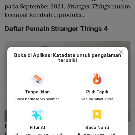
pada September 2021,
Stranger Things
musim
keempat kembali diproduksi.
Daftar Pemain Stranger Things 4
×
Buka di Aplikasi Katadata untuk pengalaman
terbaik!
Tanpa Iklan
Pilih Topik
Baca berita lebih nyaman
Sesuai minat Anda
Photo :
@strangerthingstv/Instagram
Fitur AI
Baca Nanti
Pemeran Stranger Things
Lebih mudah berbagi artikel
Bagi Anda yang sibuk