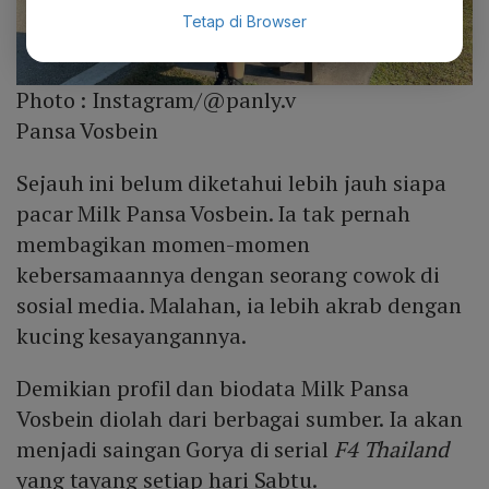
Tetap di Browser
Photo :
Instagram/@panly.v
Pansa Vosbein
Sejauh ini belum diketahui lebih jauh siapa
pacar Milk Pansa Vosbein. Ia tak pernah
membagikan momen-momen
kebersamaannya dengan seorang cowok di
sosial media. Malahan, ia lebih akrab dengan
kucing kesayangannya.
Demikian profil dan biodata Milk Pansa
Vosbein diolah dari berbagai sumber. Ia akan
menjadi saingan Gorya di serial
F4 Thailand
yang tayang setiap hari Sabtu.