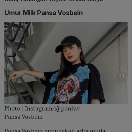
Umur Milk Pansa Vosbein
Photo :
Instagram/@panly.v
Pansa Vosbein
Pansa Vosbein merupakan artis muda