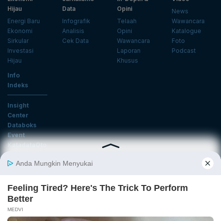
Hijau
Data
Opini
News
Energi Baru
Infografik
Telaah
Wawancara
Ekonomi
Analisis
Opini
Katalogue
Sirkular
Cek Data
Wawancara
Foto
Investasi
Laporan
Podcast
Hijau
Khusus
Info
Indeks
Insight
Center
Databoks
Event
KatadataOto
Langganan Newsletter
Email
Daftar
Ikuti Kami