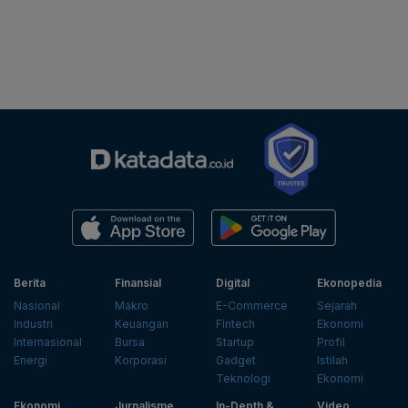
Berita
Finansial
Digital
Ekonopedia
Nasional
Makro
E-Commerce
Sejarah
Industri
Keuangan
Fintech
Ekonomi
Internasional
Bursa
Startup
Profil
Energi
Korporasi
Gadget
Istilah
Teknologi
Ekonomi
Ekonomi
Jurnalisme
In-Depth &
Video