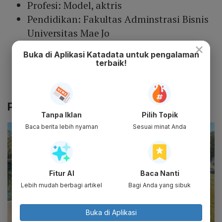
Profesi: Model, aktris
Pendidikan: Fakultas Adminstrasi Bisnis
Universitas Mae Jo
×
Akun Instagram: @panly.v
Buka di Aplikasi Katadata untuk pengalaman
Akun Twitter: -
terbaik!
Akun TikTok: -
Akun YouTube: -
Pacar Pansa Vosbein
Tanpa Iklan
Pilih Topik
Baca berita lebih nyaman
Sesuai minat Anda
Fitur AI
Baca Nanti
Lebih mudah berbagi artikel
Bagi Anda yang sibuk
Buka di Aplikasi