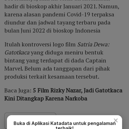
hadir di bioskop akhir Januari 2021. Namun,
karena alasan pandemi Covid-19 terpaksa
diundur dan jadwal tayang terbaru pada
bulan Juni 2022 di bioskop Indonesia
Itulah kontroversi logo film
Satria Dewa:
Gatotkaca
yang diduga meniru bentuk
bintang yang terdapat di dada Captain
Marvel. Belum ada tanggapan dari pihak
produksi terkait kesamaan tersebut.
Baca Juga:
5 Film Rizky Nazar, Jadi Gatotkaca
Kini Ditangkap Karena Narkoba
×
Buka di Aplikasi Katadata untuk pengalaman
terbaik!