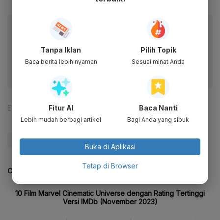
Baca artikel ini lewat aplikasi mobile.
Dapatkan pengalaman membaca lebih nyaman dan nikmati
Tanpa Iklan
Pilih Topik
fitur menarik lainnya lewat aplikasi mobile Katadata.
Baca berita lebih nyaman
Sesuai minat Anda
Fitur AI
Baca Nanti
Editor:
Indriane Daradila M D
Lebih mudah berbagi artikel
Bagi Anda yang sibuk
#Zigi
Buka di Aplikasi
Tetap di Browser
CEK JUGA DATA INI