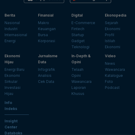
Berita
Finansial
Digital
Ekonopedia
Nasional
Makro
E-Commerce
Sejarah
Industri
Keuangan
Fintech
Ekonomi
Internasional
Bursa
Startup
Profil
Energi
Korporasi
Gadget
Istilah
Teknologi
Ekonomi
Ekonomi
Jurnalisme
In-Depth &
Video
Hijau
Data
Opini
News
Energi Baru
Infografik
Telaah
Wawancara
Ekonomi
Analisis
Opini
Katalogue
Sirkular
Cek Data
Wawancara
Foto
Investasi
Laporan
Podcast
Hijau
Khusus
Info
Indeks
Insight
Center
Databoks