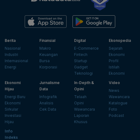
Berita
Finansial
Digital
Ekonopedia
Nasional
Makro
E-Commerce
Sejarah
Industri
Keuangan
Fintech
Ekonomi
Internasional
Bursa
Startup
Profil
Energi
Korporasi
Gadget
Istilah
Teknologi
Ekonomi
Ekonomi
Jurnalisme
In-Depth &
Video
Hijau
Data
Opini
News
Energi Baru
Infografik
Telaah
Wawancara
Ekonomi
Analisis
Opini
Katalogue
Sirkular
Cek Data
Wawancara
Foto
Investasi
Laporan
Podcast
Hijau
Khusus
Info
Indeks