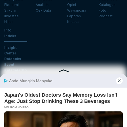
Ekonomi
Analisis
Opini
Katalogue
Sirkular
Cek Data
Wawancara
Foto
Investasi
Laporan
Podcast
Hijau
Khusus
Info
Indeks
Insight
Center
Databoks
Event
KatadataOto
Langganan Newsletter
Email
Daftar
Ikuti Kami