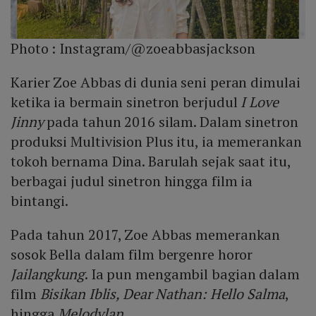
Photo :
Instagram/@zoeabbasjackson
Karier Zoe Abbas di dunia seni peran dimulai
ketika ia bermain sinetron berjudul
I Love
Jinny
pada tahun 2016 silam. Dalam sinetron
produksi Multivision Plus itu, ia memerankan
tokoh bernama Dina. Barulah sejak saat itu,
berbagai judul sinetron hingga film ia
bintangi.
Pada tahun 2017, Zoe Abbas memerankan
sosok Bella dalam film bergenre horor
Jailangkung
. Ia pun mengambil bagian dalam
film
Bisikan Iblis, Dear Nathan: Hello Salma
,
hingga
Melodylan
.