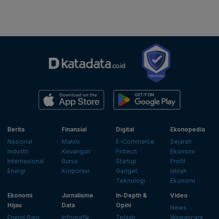
Berita
Finansial
Digital
Ekonopedia
Nasional
Makro
E-Commerce
Sejarah
Industri
Keuangan
Fintech
Ekonomi
Internasional
Bursa
Startup
Profil
Energi
Korporasi
Gadget
Istilah
Teknologi
Ekonomi
Ekonomi
Jurnalisme
In-Depth &
Video
Hijau
Data
Opini
News
Energi Baru
Infografik
Telaah
Wawancara