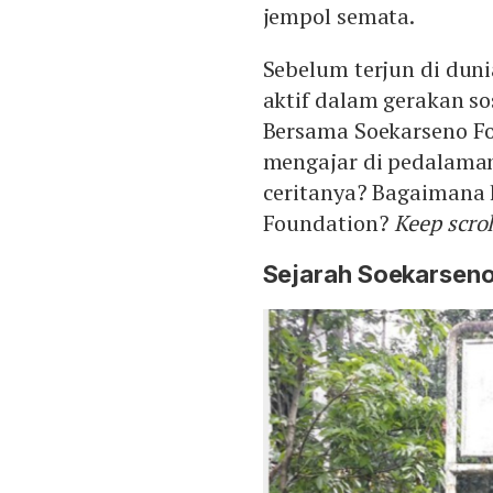
jempol semata.
Sebelum terjun di dun
aktif dalam gerakan so
Bersama Soekarseno Fou
mengajar di pedalaman
ceritanya? Bagaimana
Foundation?
Keep scro
Sejarah Soekarseno