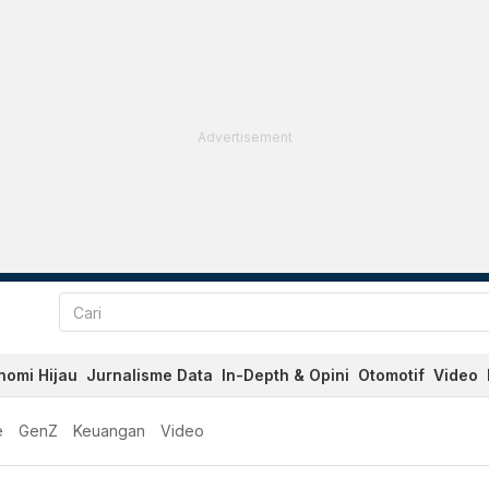
Advertisement
nomi Hijau
Jurnalisme Data
In-Depth & Opini
Otomotif
Video
e
GenZ
Keuangan
Video