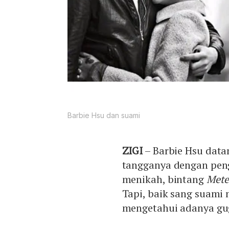
Barbie Hsu dan suami
ZIGI
– Barbie Hsu dat
tangganya dengan peng
menikah, bintang
Mete
Tapi, baik sang suami
mengetahui adanya gu