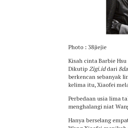
Photo :
38jiejie
Kisah cinta Barbie Hsu
Dikutip
Zigi.id
dari
8da
berkencan sebanyak lim
kelima itu, Xiaofei me
Perbedaan usia lima ta
menghalangi niat Wang
Hanya berselang empat