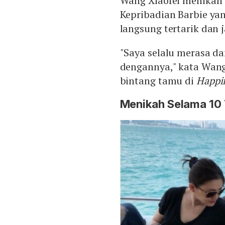
Wang Xiaofei menikah 
Kepribadian Barbie ya
langsung tertarik dan 
"Saya selalu merasa d
dengannya," kata Wang
bintang tamu di
Happin
Menikah Selama 10