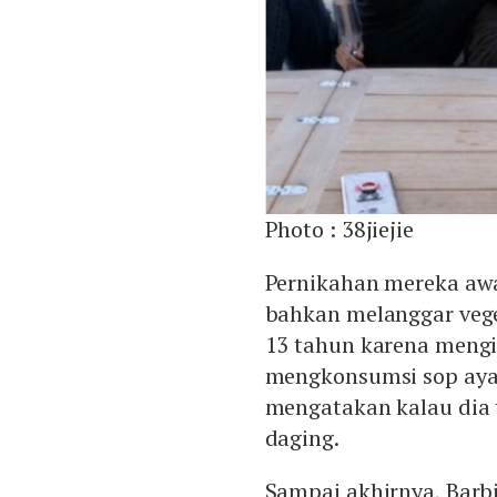
Photo :
38jiejie
Pernikahan mereka awa
bahkan melanggar vege
13 tahun karena mengi
mengkonsumsi sop aya
mengatakan kalau dia 
daging.
Sampai akhirnya, Barb