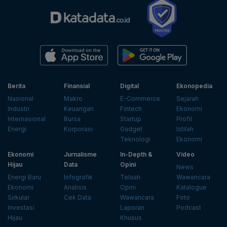
Berita
Finansial
Digital
Ekonopedia
Nasional
Makro
E-Commerce
Sejarah
Industri
Keuangan
Fintech
Ekonomi
Internasional
Bursa
Startup
Profil
Energi
Korporasi
Gadget
Istilah
Teknologi
Ekonomi
Ekonomi
Jurnalisme
In-Depth &
Video
Hijau
Data
Opini
News
Energi Baru
Infografik
Telaah
Wawancara
Ekonomi
Analisis
Opini
Katalogue
Sirkular
Cek Data
Wawancara
Foto
Investasi
Laporan
Podcast
Hijau
Khusus