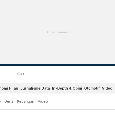
Advertisement
nomi Hijau
Jurnalisme Data
In-Depth & Opini
Otomotif
Video
e
GenZ
Keuangan
Video