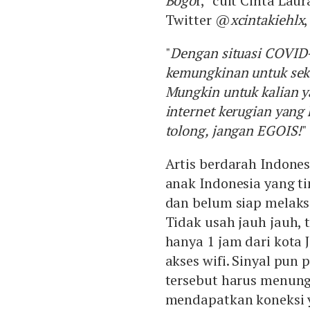
Bogo
r," cuit Cinta La
Twitter @
xcintakiehlx
"
Dengan situasi COVID-
kemungkinan untuk seko
Mungkin untuk kalian 
internet kerugian yang 
tolong, jangan EGOIS!
"
Artis berdarah Indone
anak Indonesia yang ti
dan belum siap melaks
Tidak usah jauh jauh,
hanya 1 jam dari kota
akses wifi. Sinyal pun
tersebut harus menung
mendapatkan koneksi ya