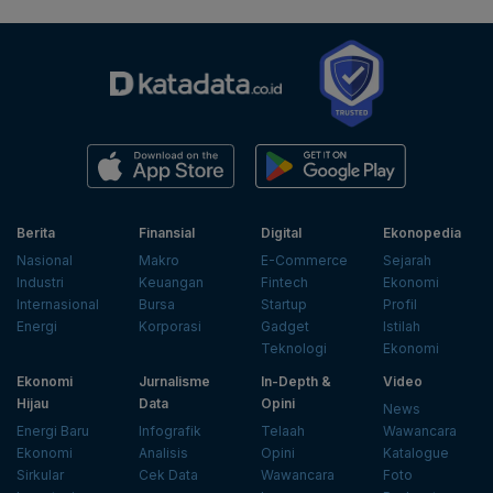
Berita
Finansial
Digital
Ekonopedia
Nasional
Makro
E-Commerce
Sejarah
Industri
Keuangan
Fintech
Ekonomi
Internasional
Bursa
Startup
Profil
Energi
Korporasi
Gadget
Istilah
Teknologi
Ekonomi
Ekonomi
Jurnalisme
In-Depth &
Video
Hijau
Data
Opini
News
Energi Baru
Infografik
Telaah
Wawancara
Ekonomi
Analisis
Opini
Katalogue
Sirkular
Cek Data
Wawancara
Foto