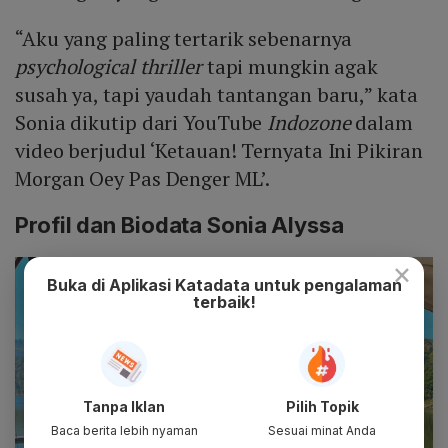
“Aku yang paling tertarik sebenarnya
psychological thriller
tapi mungkin agak
susah ya, tapi yaudah tantangan baru,” kata
Sonia dikutip dari YouTube
Indozone
dalam
video berjudul ‘Ketauan! Ternyata Ini Pikiran
Morgan Oey Pas Denger ML’.
Profil dan Biodata Sonia Alyssa
×
Buka di Aplikasi Katadata untuk pengalaman
terbaik!
Tanpa Iklan
Pilih Topik
Baca berita lebih nyaman
Sesuai minat Anda