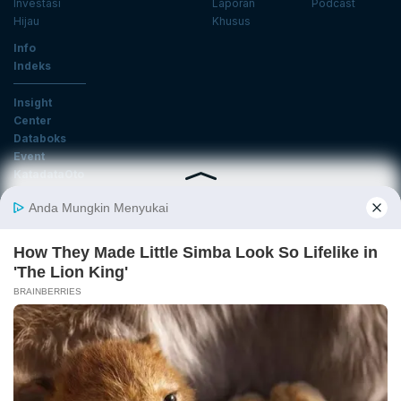
Investasi
Laporan
Podcast
Hijau
Khusus
Info
Indeks
Insight
Center
Databoks
Event
KatadataOto
Langganan Newsletter
Email
Daftar
Ikuti Kami
Tentang Katadata
Advertising
Karier
Pedoman Media Siber
Kebijakan Privasi
Disclaimer
Hubungi Kami