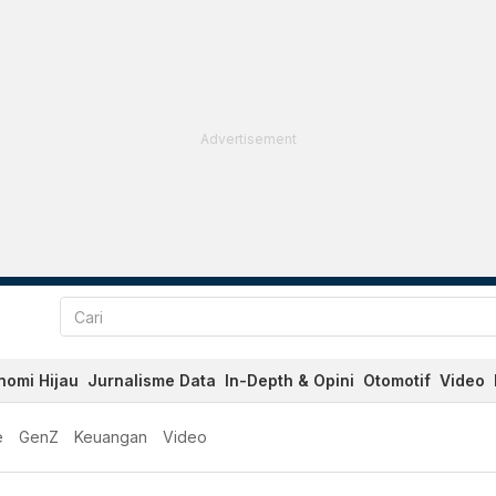
Advertisement
nomi Hijau
Jurnalisme Data
In-Depth & Opini
Otomotif
Video
e
GenZ
Keuangan
Video