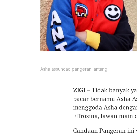
Asha assuncao pangeran lantang
ZIGI
– Tidak banyak y
pacar bernama Asha A
menggoda Asha denga
Effrosina, lawan main d
Candaan Pangeran ini v