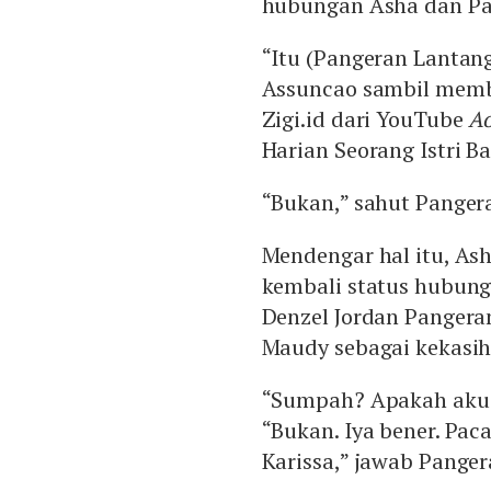
hubungan Asha dan Pa
“Itu (Pangeran Lantang
Assuncao sambil memb
Zigi.id dari YouTube
A
Harian Seorang Istri B
“Bukan,” sahut Panger
Mendengar hal itu, As
kembali status hubung
Denzel Jordan Panger
Maudy sebagai kekasih
“Sumpah? Apakah aku 
“Bukan. Iya bener. Pa
Karissa,” jawab Panger