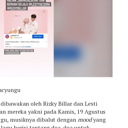
ncyungu
dibawakan oleh Rizky Billar dan Lesti
han mereka yakni pada Kamis, 19 Agustus
ngu, musiknya dibalut dengan
mood
yang
lagu berisi tentang doa-doa untuk