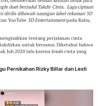
netron, memberikan sebuah kejutan untuk para
gle duet berjudul Takdir Cinta. Lagu ciptaan
ni dirilis dibawah naungan label rekaman 3D
 akun YouTube
3D Entertainment
pada Rabu,
engisahkan tentang perjalanan cinta
ditakdirkan untuk bersama. Diketahui bahwa
ak Juli 2020 lalu karena kisah cinta yang
gu Pernikahan Rizky Billar dan Lesti