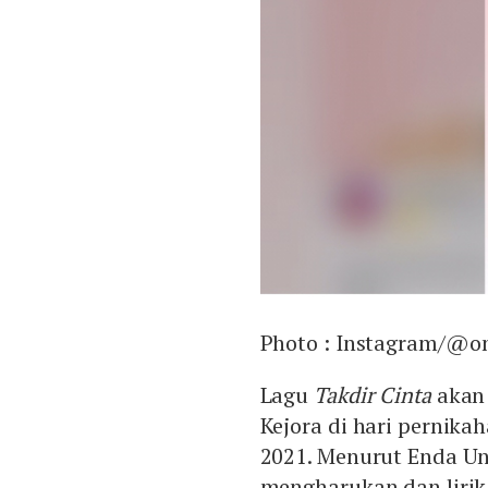
Photo :
Instagram/@o
Lagu
Takdir Cinta
akan 
Kejora di hari pernika
2021. Menurut Enda U
mengharukan dan lirik 