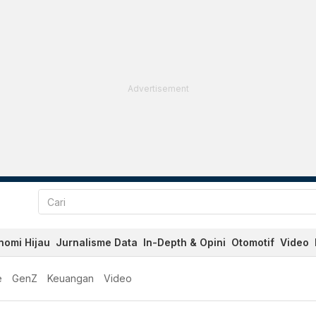
Advertisement
nomi Hijau
Jurnalisme Data
In-Depth & Opini
Otomotif
Video
e
GenZ
Keuangan
Video