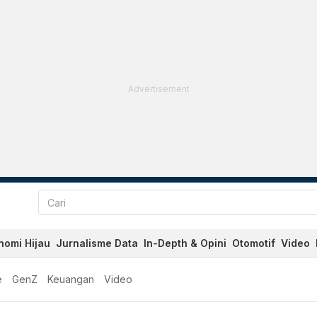
Advertisement
nomi Hijau
Jurnalisme Data
In-Depth & Opini
Otomotif
Video
e
GenZ
Keuangan
Video