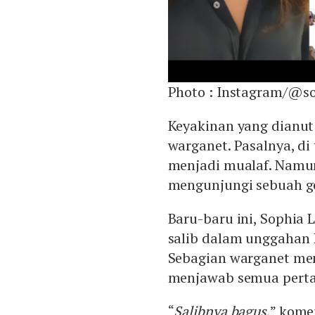
Photo :
Instagram/@so
Keyakinan yang dianut
warganet. Pasalnya, d
menjadi mualaf. Namun
mengunjungi sebuah ge
Baru-baru ini, Sophia 
salib dalam unggahan 
Sebagian warganet me
menjawab semua perta
“
Salibnya bagus
,” kome