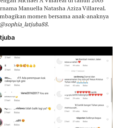
engan Michael A Villareal di tahun 2005
rnama Manuella Natasha Aziza Villareal.
membagikan momen bersama anak-anaknya
@sophia_latjuba88
.
tjuba