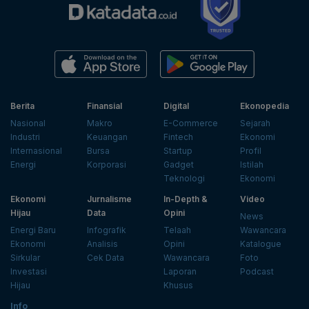
Berita
Finansial
Digital
Ekonopedia
Nasional
Makro
E-Commerce
Sejarah
Industri
Keuangan
Fintech
Ekonomi
Internasional
Bursa
Startup
Profil
Energi
Korporasi
Gadget
Istilah
Teknologi
Ekonomi
Ekonomi
Jurnalisme
In-Depth &
Video
Hijau
Data
Opini
News
Energi Baru
Infografik
Telaah
Wawancara
Ekonomi
Analisis
Opini
Katalogue
Sirkular
Cek Data
Wawancara
Foto
Investasi
Laporan
Podcast
Hijau
Khusus
Info