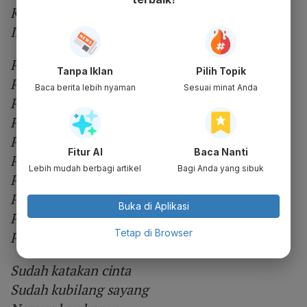
Kau buat aku gelisah
Ingin rasanya kau jadi milikku
Panah asmara
Tanpa Iklan
Pilih Topik
Panah asmara
Baca berita lebih nyaman
Sesuai minat Anda
Panah asmara
Panah asmara
Panah asmara
Fitur AI
Baca Nanti
Panah asmara
Lebih mudah berbagi artikel
Bagi Anda yang sibuk
Panah asmara
Panah asmara
Buka di Aplikasi
Panah asmara
Tetap di Browser
Panah asmara
Sudah katakan cinta
Sudah kubilang sayang