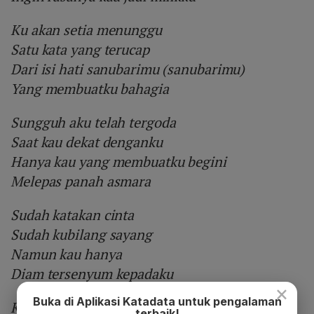
Ku akan setia menunggu
Satu kata yang terucap
Dari isi hati sanubarimu (sanubarimu)
Yang membuatku bahagia
Sungguh aku telah tergoda
Saat kau dekat denganku
Hanya kau yang membuatku begini
Melepas panah asmara
Sudah katakan cinta
Sudah kubilang sayang
Namun kau hanya
Diam tersenyum kepadaku
×
Buka di Aplikasi Katadata untuk pengalaman
Kau buat aku bimbang
terbaik!