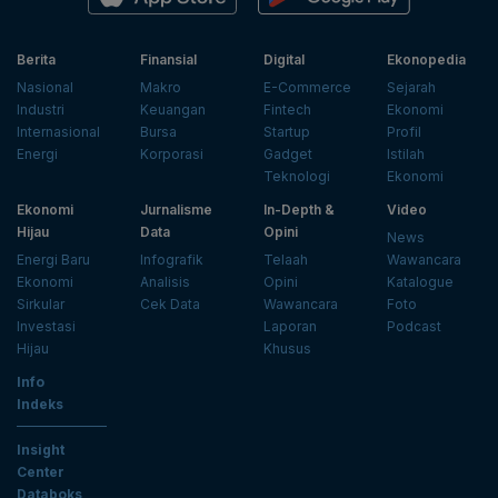
Berita
Finansial
Digital
Ekonopedia
Nasional
Makro
E-Commerce
Sejarah
Industri
Keuangan
Fintech
Ekonomi
Internasional
Bursa
Startup
Profil
Energi
Korporasi
Gadget
Istilah
Teknologi
Ekonomi
Ekonomi
Jurnalisme
In-Depth &
Video
Hijau
Data
Opini
News
Energi Baru
Infografik
Telaah
Wawancara
Ekonomi
Analisis
Opini
Katalogue
Sirkular
Cek Data
Wawancara
Foto
Investasi
Laporan
Podcast
Hijau
Khusus
Info
Indeks
Insight
Center
Databoks