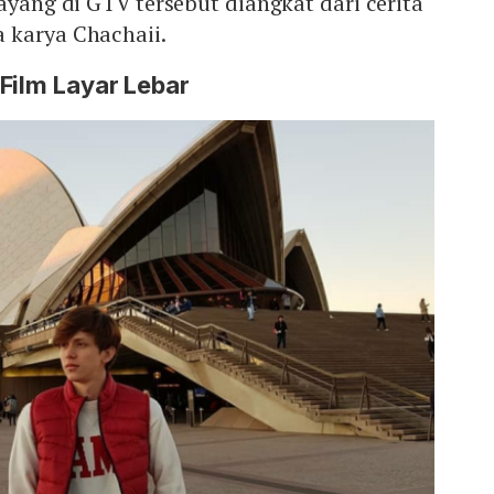
tayang di GTV tersebut diangkat dari cerita
 karya Chachaii.
Film Layar Lebar