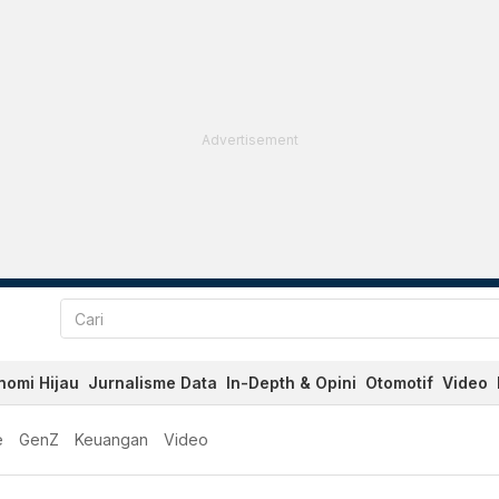
Advertisement
nomi Hijau
Jurnalisme Data
In-Depth & Opini
Otomotif
Video
e
GenZ
Keuangan
Video