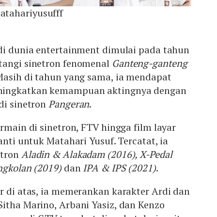
tahariyusufff
 di dunia entertainment dimulai pada tahun
tangi sinetron fenomenal
Ganteng-ganteng
Masih di tahun yang sama, ia mendapat
ningkatkan kemampuan aktingnya dengan
di sinetron
Pangeran
.
rmain di sinetron, FTV hingga film layar
anti untuk Matahari Yusuf. Tercatat, ia
etron
Aladin & Alakadam (2016), X-Pedal
ngkolan (2019)
dan
IPA & IPS (2021)
.
r di atas, ia memerankan karakter Ardi dan
itha Marino, Arbani Yasiz, dan Kenzo