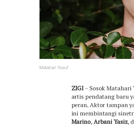
Matahari Yusuf
ZIGI
– Sosok Matahari 
artis pendatang baru y
peran. Aktor tampan y
ini membintangi sinet
Marino
,
Arbani Yasiz
, 